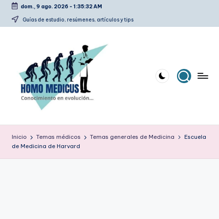
dom., 9 ago. 2026
-
1:35:32 AM
Saltar
Guías de estudio, resúmenes, artículos y tips
al
contenido
H
Guías
de
o
Inicio
Temas médicos
Temas generales de Medicina
Escuela
estudio,
de Medicina de Harvard
m
resúmenes,
artículos
o
y
m
tips
e
d