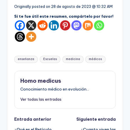
Originally posted on
28 de agosto de 2023 @ 10:32 AM
Si te fue útil este resumen, compártelo por favor!
Etiquetas:
enseñanza
Escuelas
medicina
médicos
Homo medicus
Conocimiento médico en evolución...
Ver todas las entradas
Navegación
Entrada anterior
Siguiente entrada
¿Qué es el Retículo
¿Cuanto viven las