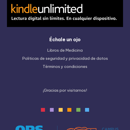
Échale un ojo
Libros de Medicina
Politicas de seguridad y privacidad de datos
Términos y condiciones
¡
G
r
a
c
i
a
s
p
o
r
v
i
s
i
t
a
r
n
o
s
!