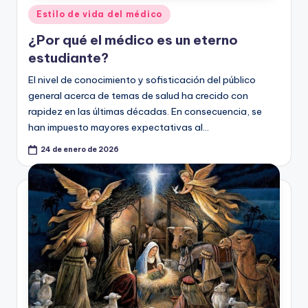
Publicado
Estilo de vida del médico
en
¿Por qué el médico es un eterno
estudiante?
El nivel de conocimiento y sofisticación del público
general acerca de temas de salud ha crecido con
rapidez en las últimas décadas. En consecuencia, se
han impuesto mayores expectativas al…
24 de enero de 2026