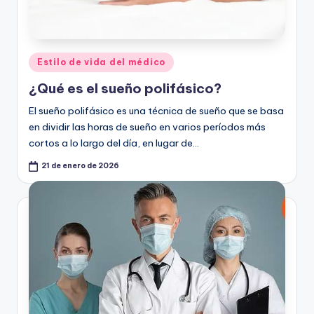
Publicado
Estilo de vida del médico
en
¿Qué es el sueño polifásico?
El sueño polifásico es una técnica de sueño que se basa
en dividir las horas de sueño en varios períodos más
cortos a lo largo del día, en lugar de…
21 de enero de 2026