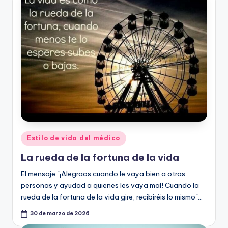
ic
u
s
Publicado
Estilo de vida del médico
en
La rueda de la fortuna de la vida
El mensaje "¡Alegraos cuando le vaya bien a otras
personas y ayudad a quienes les vaya mal! Cuando la
rueda de la fortuna de la vida gire, recibiréis lo mismo"…
30 de marzo de 2026