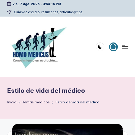
vie., 7 ago. 2026
-
3:54:15 PM
Saltar
Guías de estudio, resúmenes, artículos y tips
al
contenido
H
Guías
de
o
estudio,
Estilo de vida del médico
m
resúmenes,
artículos
o
Inicio
Temas médicos
Estilo de vida del médico
y
m
tips
e
d