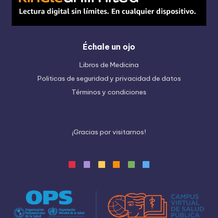
Échale un ojo
Libros de Medicina
Politicas de seguridad y privacidad de datos
Términos y condiciones
¡
G
r
a
c
i
a
s
p
o
r
v
i
s
i
t
a
r
n
o
s
!