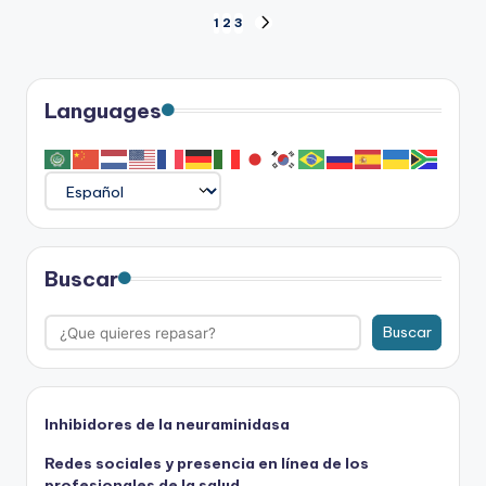
Paginación
1
2
3
SIGUIENTE
PÁGINA
de
entradas
Languages
Buscar
Buscar
Inhibidores de la neuraminidasa
Redes sociales y presencia en línea de los
profesionales de la salud