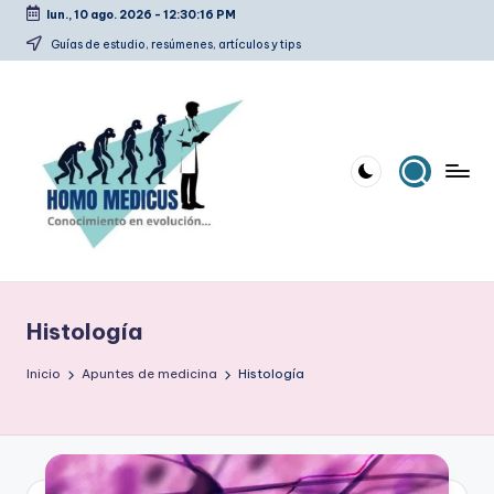
lun., 10 ago. 2026
-
12:30:17 PM
Saltar
Guías de estudio, resúmenes, artículos y tips
al
contenido
H
Guías
de
o
estudio,
Histología
m
resúmenes,
artículos
o
Inicio
Apuntes de medicina
Histología
y
m
tips
e
d