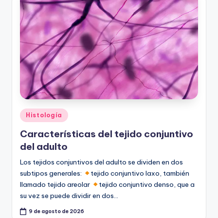
ic
u
s
Publicado
Histología
en
Características del tejido conjuntivo
del adulto
Los tejidos conjuntivos del adulto se dividen en dos
subtipos generales:
tejido conjuntivo laxo, también
llamado tejido areolar
tejido conjuntivo denso, que a
su vez se puede dividir en dos…
9 de agosto de 2026