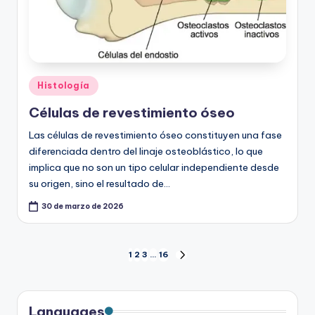
Publicado
Histología
en
Células de revestimiento óseo
Las células de revestimiento óseo constituyen una fase
diferenciada dentro del linaje osteoblástico, lo que
implica que no son un tipo celular independiente desde
su origen, sino el resultado de…
30 de marzo de 2026
Paginación
1
2
3
…
16
SIGUIENTE
PÁGINA
de
Languages