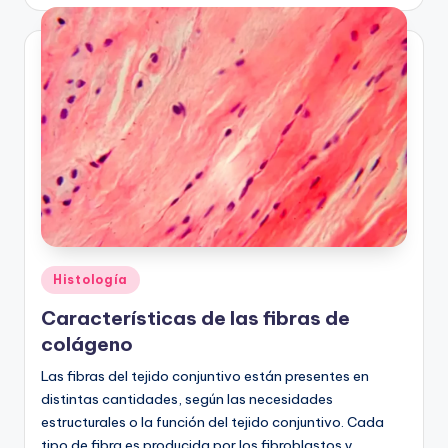
Publicado
Histología
en
Características de las fibras de
colágeno
Las fibras del tejido conjuntivo están presentes en
distintas cantidades, según las necesidades
estructurales o la función del tejido conjuntivo. Cada
tipo de fibra es producida por los fibroblastos y…