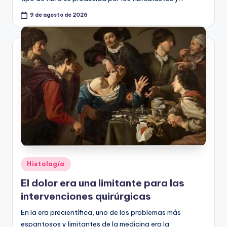
9 de agosto de 2026
Publicado
Histología
en
El dolor era una limitante para las
intervenciones quirúrgicas
En la era precientífica, uno de los problemas más
espantosos y limitantes de la medicina era la