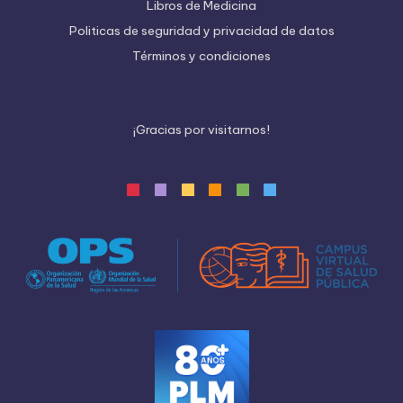
Libros de Medicina
Politicas de seguridad y privacidad de datos
Términos y condiciones
¡
G
r
a
c
i
a
s
p
o
r
v
i
s
i
t
a
r
n
o
s
!