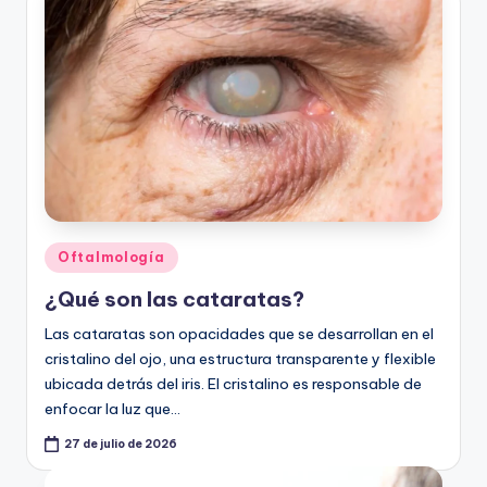
ic
u
s
Publicado
Oftalmología
en
¿Qué son las cataratas?
Las cataratas son opacidades que se desarrollan en el
cristalino del ojo, una estructura transparente y flexible
ubicada detrás del iris. El cristalino es responsable de
enfocar la luz que…
27 de julio de 2026