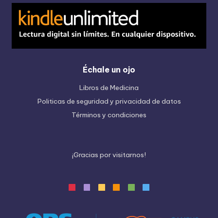
Échale un ojo
Libros de Medicina
Politicas de seguridad y privacidad de datos
Términos y condiciones
¡
G
r
a
c
i
a
s
p
o
r
v
i
s
i
t
a
r
n
o
s
!