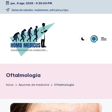
jue., 6 ago. 2026
-
9:30:50 PM
Saltar
Guías de estudio, resúmenes, artículos y tips
al
contenido
H
Guías
de
o
estudio,
Oftalmología
m
resúmenes,
artículos
o
Inicio
Apuntes de medicina
Oftalmología
y
m
tips
e
d