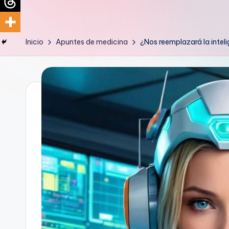
d
i
Inicio
Apuntes de medicina
¿Nos reemplazará la inteli
c
u
s