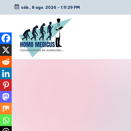
sáb., 8 ago. 2026
-
1:11:31 PM
Saltar
al
contenido
H
Guías
de
o
estudio,
m
resúmenes,
artículos
o
y
m
tips
e