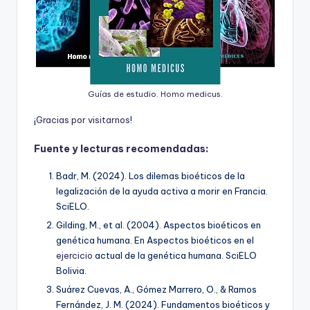
Guías de estudio. Homo medicus.
¡
G
r
a
c
i
a
s
p
o
r
v
i
s
i
t
a
r
n
o
s
!
Fuente y lecturas recomendadas:
Badr, M. (2024).
Los dilemas bioéticos de la
legalización de la ayuda activa a morir en Francia
.
SciELO.
Gilding, M., et al. (2004). Aspectos bioéticos en
genética humana. En
Aspectos bioéticos en el
ejercicio
actual de la genética humana
. SciELO
Bolivia.
Suárez Cuevas, A., Gómez Marrero, O., & Ramos
Fernández, J. M. (2024).
Fundamentos bioéticos y