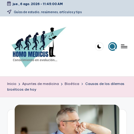
jue., 6 ago. 2026
-
11:45:01 AM
Saltar
Guías de estudio, resúmenes, artículos y tips
al
contenido
H
Guías
de
o
Inicio
Apuntes de medicina
Bioética
Causas de los dilemas
estudio,
bioéticos de hoy
m
resúmenes,
artículos
o
y
m
tips
e
d