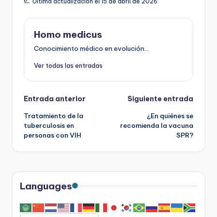
Última actualización el 15 de abril de 2026
Homo medicus
Conocimiento médico en evolución...
Ver todas las entradas
Navegación
Entrada anterior
Siguiente entrada
Tratamiento de la
¿En quiénes se
de
tuberculosis en
recomienda la vacuna
personas con VIH
SPR?
entradas
Languages