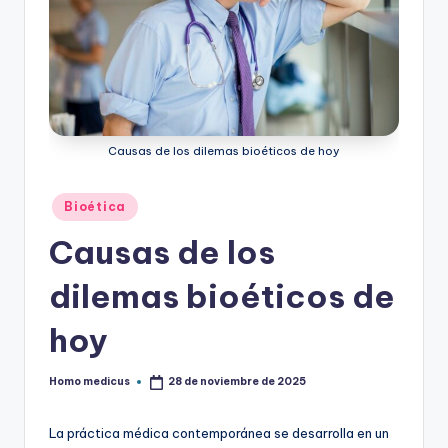
ic
u
s
Causas de los dilemas bioéticos de hoy
Publicado
Bioética
en
Causas de los
dilemas bioéticos de
hoy
Homo medicus
28 de noviembre de 2025
Publicado
por
La práctica médica contemporánea se desarrolla en un