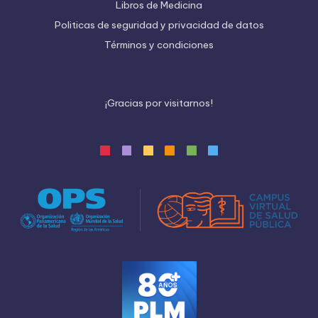
Libros de Medicina
Politicas de seguridad y privacidad de datos
Términos y condiciones
¡
G
r
a
c
i
a
s
p
o
r
v
i
s
i
t
a
r
n
o
s
!