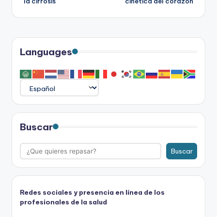
la cirrosis
cinética del corazón
entradas
Languages
Buscar
Buscar
Redes sociales y presencia en línea de los
profesionales de la salud