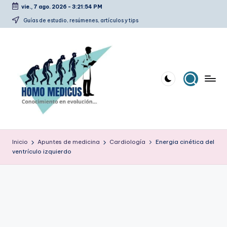
vie., 7 ago. 2026
-
3:21:55 PM
Saltar
Guías de estudio, resúmenes, artículos y tips
al
contenido
H
Guías
de
o
Inicio
Apuntes de medicina
Cardiología
Energia cinética del
estudio,
ventrículo izquierdo
m
resúmenes,
artículos
o
y
m
tips
e
d