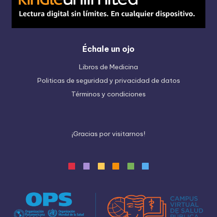
Échale un ojo
Libros de Medicina
Politicas de seguridad y privacidad de datos
Términos y condiciones
¡
G
r
a
c
i
a
s
p
o
r
v
i
s
i
t
a
r
n
o
s
!