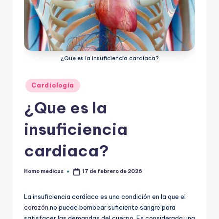
ic
u
s
¿Que es la insuficiencia cardiaca?
Publicado
Cardiología
en
¿Que es la
insuficiencia
cardiaca?
Homo medicus
17 de febrero de 2026
Publicado
por
La insuficiencia cardíaca es una condición en la que el
corazón
no puede bombear suficiente sangre para
satisfacer las demandas del cuerpo. Es considerada una