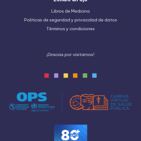
Libros de Medicina
Politicas de seguridad y privacidad de datos
Términos y condiciones
¡
G
r
a
c
i
a
s
p
o
r
v
i
s
i
t
a
r
n
o
s
!