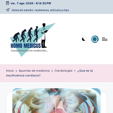
vie., 7 ago. 2026
-
8:14:33 PM
Saltar
Guías de estudio, resúmenes, artículos y tips
al
contenido
H
Guías
de
o
Inicio
Apuntes de medicina
Cardiología
¿Que es la
estudio,
insuficiencia cardiaca?
m
resúmenes,
artículos
o
y
m
tips
e
d