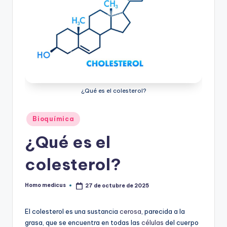
ic
u
s
¿Qué es el colesterol?
Publicado
Bioquímica
en
¿Qué es el
colesterol?
Homo medicus
27 de octubre de 2025
Publicado
por
El colesterol es una sustancia
cerosa
, parecida a la
grasa, que se encuentra en todas las
células
del cuerpo