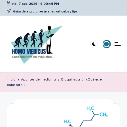
vie., 7 ago. 2026
-
6:00:46 PM
Saltar
Guías de estudio, resúmenes, artículos y tips
al
contenido
H
Guías
de
o
Inicio
Apuntes de medicina
Bioquímica
¿Qué es el
estudio,
colesterol?
m
resúmenes,
artículos
o
y
m
tips
e
d