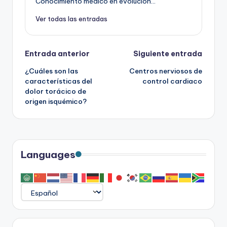
Conocimiento médico en evolución...
Ver todas las entradas
Navegación
Entrada anterior
Siguiente entrada
¿Cuáles son las
Centros nerviosos de
de
características del
control cardiaco
dolor torácico de
entradas
origen isquémico?
Languages