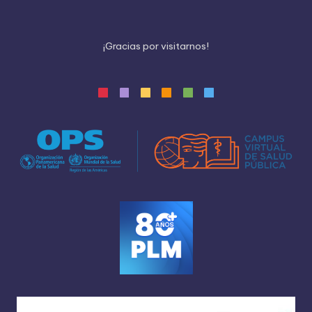
¡
G
r
a
c
i
a
s
p
o
r
v
i
s
i
t
a
r
n
o
s
!