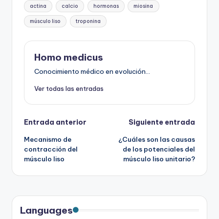
Etiquetas:
actina
calcio
hormonas
miosina
músculo liso
troponina
Homo medicus
Conocimiento médico en evolución...
Ver todas las entradas
Navegación
Entrada anterior
Siguiente entrada
Mecanismo de
¿Cuáles son las causas
de
contracción del
de los potenciales del
músculo liso
músculo liso unitario?
entradas
Languages