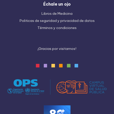
Échale un ojo
Libros de Medicina
Politicas de seguridad y privacidad de datos
Términos y condiciones
¡
G
r
a
c
i
a
s
p
o
r
v
i
s
i
t
a
r
n
o
s
!