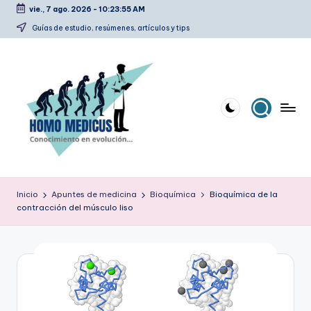
vie., 7 ago. 2026
-
10:23:55 AM
Saltar
Guías de estudio, resúmenes, artículos y tips
al
contenido
H
Guías
de
o
Inicio
Apuntes de medicina
Bioquímica
Bioquímica de la
estudio,
contracción del músculo liso
m
resúmenes,
artículos
o
y
m
tips
e
d