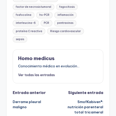
factor de necrosis tumoral
fagocitosis
fosfocolina
hs-PCR
inflamación
interleucina-6
PCR
pentraxinas
proteína C reactiva
Riesgo cardiovascular
sepsis
Homo medicus
Conocimiento médico en evolución...
Ver todas las entradas
Navegación
Entrada anterior
Siguiente entrada
Derrame pleural
SmofKabiven®:
de
maligno
nutrición parenteral
total tricameral
entradas