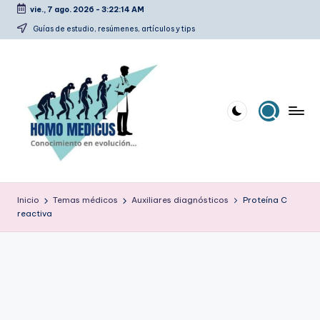
vie., 7 ago. 2026
-
3:22:15 AM
Saltar
Guías de estudio, resúmenes, artículos y tips
al
contenido
H
Guías
de
o
Inicio
Temas médicos
Auxiliares diagnósticos
Proteína C
estudio,
reactiva
m
resúmenes,
artículos
o
y
m
tips
e
d