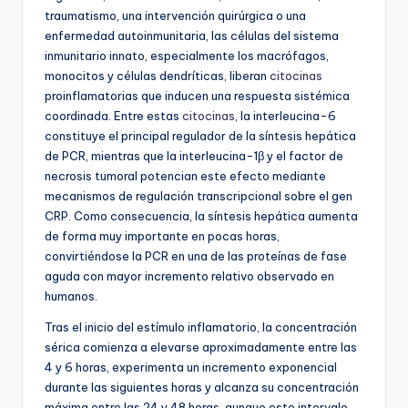
traumatismo, una intervención quirúrgica o una
enfermedad autoinmunitaria, las células del sistema
inmunitario innato, especialmente los macrófagos,
monocitos y células dendríticas, liberan
citocinas
proinflamatorias que inducen una respuesta sistémica
coordinada. Entre estas
citocinas
, la interleucina-6
constituye el principal regulador de la síntesis hepática
de PCR, mientras que la interleucina-1β y el factor de
necrosis tumoral potencian este efecto mediante
mecanismos de regulación transcripcional sobre el gen
CRP. Como consecuencia, la síntesis hepática aumenta
de forma muy importante en pocas horas,
convirtiéndose la PCR en una de las proteínas de fase
aguda con mayor incremento relativo observado en
humanos.
Tras el inicio del estímulo inflamatorio, la concentración
sérica comienza a elevarse aproximadamente entre las
4 y 6 horas, experimenta un incremento exponencial
durante las siguientes horas y alcanza su concentración
máxima entre las 24 y 48 horas, aunque este intervalo