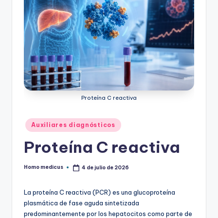
Proteína C reactiva
Publicado
Auxiliares diagnósticos
en
Proteína C reactiva
Homo medicus
4 de julio de 2026
Publicado
por
La proteína C reactiva (PCR) es una glucoproteína
plasmática de fase aguda sintetizada
predominantemente por los hepatocitos como parte de