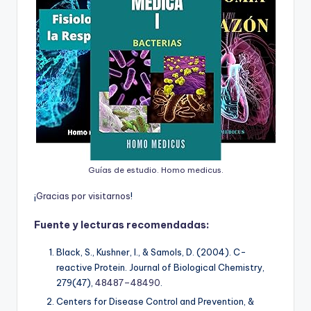
Guías de estudio. Homo medicus.
¡
G
r
a
c
i
a
s
p
o
r
v
i
s
i
t
a
r
n
o
s
!
Fuente y lecturas recomendadas:
Black, S., Kushner, I., & Samols, D. (2004). C-
reactive Protein.
Journal of Biological Chemistry,
279
(47),
48487–48490
.
Centers for Disease Control and Prevention, &