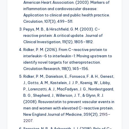
American Heart Association. (2003). Markers of
inflammation and cardiovascular disease:
Application to clinical and public health practice.
Circulation, 107
(3), 499–511.
Pepys, M. B., & Hirschfield, G. M. (2003). C-
reactive protein: A critical update.
Journal of
Clinical Investigation, 111
(12), 1805–1812.
Ridker, P. M. (2016). From C-reactive protein to
interleukin-6 to interleukin-1: Moving upstream to
identify novel targets for atheroprotection.
Circulation Research, 118
(1), 145–156.
Ridker, P. M., Danielson, E., Fonseca, F. A. H., Genest,
J., Gotto, A. M., Kastelein, J. J. P., Koenig, W., Libby,
P., Lorenzatti, A. J., MacFadyen, J. G., Nordestgaard,
B. G., Shepherd, J., Willerson, J. T., & Glynn, R. J.
(2008). Rosuvastatin to prevent vascular events in
men and women with elevated C-reactive protein.
New England Journal of Medicine, 359
(21),
2195–
2207
.
Sproston, N. R., & Ashworth, J. J. (2018). Role of C-