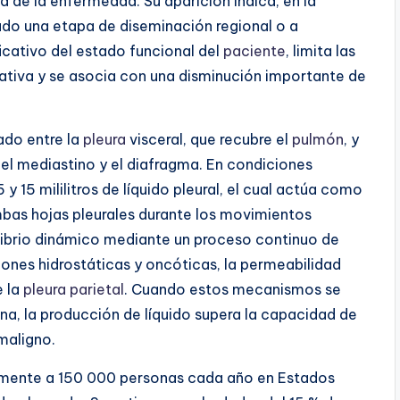
 de la enfermedad. Su aparición indica, en la
do una etapa de diseminación regional o a
ficativo del estado funcional del
paciente
, limita las
rativa y se asocia con una disminución importante de
zado entre la
pleura
visceral, que recubre el
pulmón
, y
, el mediastino y el diafragma. En condiciones
 15 mililitros de líquido pleural, el cual actúa como
ambas hojas pleurales durante los movimientos
uilibrio dinámico mediante un proceso continuo de
iones hidrostáticas y oncóticas, la permeabilidad
e la
pleura
parietal
. Cuando estos mecanismos se
gna, la producción de líquido supera la capacidad de
aligno.
ente a 150 000 personas cada año en Estados