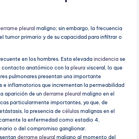
errame pleural
maligno; sin embargo, la frecuencia
l tumor primario y de su capacidad para infiltrar o
recuente en los hombres. Esta elevada
incidencia
se
mo contacto anatómico con la
pleura
visceral, lo que
ores pulmonares presentan una importante
s e inflamatorios que incrementan la permeabilidad
 La aparición de un
derrame pleural
maligno en el
cas particularmente importantes, ya que, de
etástasis, la presencia de
células
malignas en el
icamente la enfermedad como estadio 4,
mario o del compromiso ganglionar.
esentan
derrame pleural
maligno al momento del