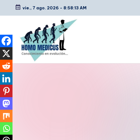
vie., 7 ago. 2026
-
8:58:14 AM
Saltar
al
contenido
H
Guías
de
o
estudio,
m
resúmenes,
artículos
o
y
m
tips
e