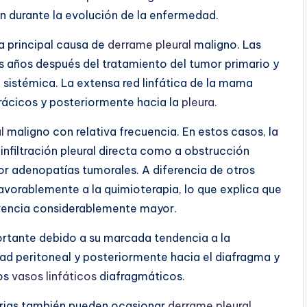
lan durante la evolución de la enfermedad.
 principal causa de
derrame pleural
maligno. Las
os años después del tratamiento del tumor primario y
sistémica. La extensa red linfática de la mama
orácicos y posteriormente hacia la
pleura
.
l
maligno con relativa frecuencia. En estos casos, la
nfiltración pleural directa como a obstrucción
r adenopatías tumorales. A diferencia de otros
avorablemente a la quimioterapia, lo que explica que
vencia considerablemente mayor.
ortante debido a su marcada tendencia a la
ad peritoneal y posteriormente hacia el diafragma y
los
vasos linfáticos
diafragmáticos.
narias también pueden ocasionar
derrame pleural