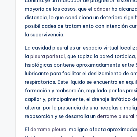
constituye un marcador de progresión sistémica
mayoría de los casos, que el
cáncer
ha alcanza
distancia, lo que condiciona un deterioro signi
posibilidades de tratamiento con intención cu
la supervivencia.
La cavidad pleural es un espacio virtual locali
la
pleura
parietal
, que tapiza la pared torácica
fisiológicas contiene aproximadamente entre 5 y
lubricante para facilitar el deslizamiento de 
respiratorios. Este líquido se encuentra en eq
formación y reabsorción, regulado por las pres
capilar y, principalmente, el drenaje linfático d
alteran por la presencia de una neoplasia mali
reabsorción y se desarrolla un
derrame pleural
m
El
derrame pleural
maligno afecta aproximadam