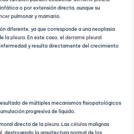
fática o por extensión directa, aunque su
ncer
pulmonar y mamario.
ón diferente, ya que corresponde a una neoplasia
de la
pleura
. En este caso, el
derrame pleural
enfermedad y resulta directamente del crecimiento
resultado de múltiples mecanismos fisiopatológicos
mulación progresiva de líquido.
moral directa de la
pleura
. Las
células
malignas
l
, destruyendo la arquitectura normal de los