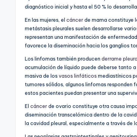
diagnóstico inicial y hasta el 50 % lo desarrol
En las mujeres, el
cáncer
de mama constituye la
metástasis pleurales suelen desarrollarse vari
representan una manifestación de enfermedad 
favorece la diseminación hacia los ganglios t
Los linfomas también producen
derrame pleura
acumulación de líquido puede deberse tanto a i
masiva de los
vasos linfáticos
mediastínicos po
tumores sólidos, algunos linfomas responden f
estos pacientes puedan presentar una supervi
El
cáncer
de ovario constituye otra causa imp
diseminación transcelómica dentro de la cavid
la cavidad pleural, especialmente a través de 
Las neoplasias gastrointestinales y genitouri