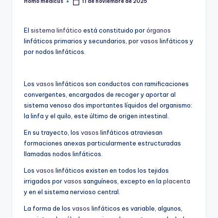
Homo medicus
11 de noviembre de 2025
Publicado
por
El
sistema linfático
está constituido por
órganos
linfáticos primarios y secundarios, por
vasos
linfáticos y
por nodos linfáticos.
Los
vasos
linfáticos son conductos con ramificaciones
convergentes, encargados de recoger y aportar al
sistema venoso dos importantes líquidos del organismo:
la linfa y el quilo, este último de origen intestinal.
En su trayecto, los
vasos
linfáticos atraviesan
formaciones anexas particularmente estructuradas
llamadas nodos linfáticos.
Los
vasos
linfáticos existen en todos los tejidos
irrigados por
vasos
sanguíneos, excepto en la
placenta
y en el sistema nervioso central.
La forma de los
vasos
linfáticos es variable, algunos,