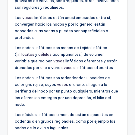
provistos de válvulas, son irregulares; otros, avalvulados,
son regulares y rectilíneos.
Los
vasos
linfáticos están anastomosados entre sí,
convergen hacia los nodos y por lo general están
adosados a las venas y pueden ser superficiales o
profundos.
Los nodos linfáticos son masas de tejido linfático
(
linfocitos
y
células
acompañantes) de volumen
variable que reciben
vasos
linfáticos aferentes y están
drenados por uno o varios
vasos
linfáticos eferentes.
Los nodos linfáticos son redondeados u ovoides de
color gris rojizo, cuyos
vasos
aferentes llegan a la
periferia del nodo por un punto cualquiera, mientras que
los eferentes emergen por una depresión, el hilio del
nodo.
Los nódulos linfáticos a menudo están dispuestos en
cadenas o en grupos regionales, como por ejemplo los
nodos de la axila o inguinales.