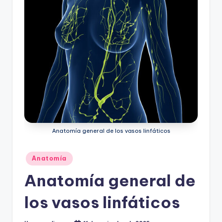
ic
u
s
Anatomía general de los vasos linfáticos
Publicado
Anatomía
en
Anatomía general de
los vasos linfáticos