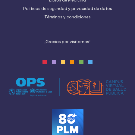
Politicas de seguridad y privacidad de datos
Términos y condiciones
¡
G
r
a
c
i
a
s
p
o
r
v
i
s
i
t
a
r
n
o
s
!