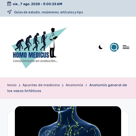
vie., 7 ago. 2026
-
5:00:23 AM
Saltar
Guías de estudio, resúmenes, artículos y tips
al
contenido
H
Guías
de
o
Inicio
Apuntes de medicina
Anatomía
Anatomía general de
estudio,
los vasos linfáticos
m
resúmenes,
artículos
o
y
m
tips
e
d