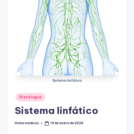
Sistema linfático
Publicado
Histología
en
Sistema linfático
Homo medicus
13 de enero de 2026
Publicado
por