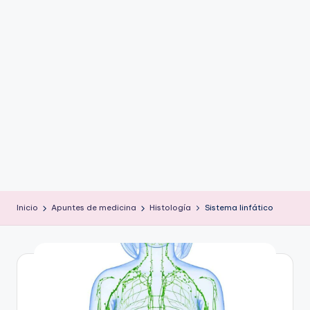
ic
u
s
Inicio
Apuntes de medicina
Histología
Sistema linfático