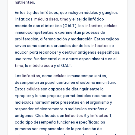
nutrientes
.
En los tejidos linfáticos, que incluyen nódulos y ganglios
linfáticos,
médula ósea
,
timo
y el tejido linfático
asociado con el intestino (GALT), los
linfocitos
,
células
inmunocompetentes, experimentan procesos de
proliferación, diferenciación y maduración. Estos tejidos
sirven como centros cruciales donde los
linfocitos
se
educan para reconocer y destruir antígenos específicos,
una tarea fundamental que ocurre especialmente en el
timo
, la
médula ósea
y el GALT.
Los
linfocitos
, como
células
inmunocompetentes,
desempeñan un papel central en el sistema inmunitario.
Estas
células
son capaces de distinguir entre lo
«propio» y lo «no propio», permitiéndoles reconocer
moléculas normalmente presentes en el organismo y
responder eficientemente a moléculas extrañas o
antígenos. Clasificados en
linfocitos
B y
linfocitos
T,
cada tipo desempeña funciones específicas; los
primeros son responsables de la producción de