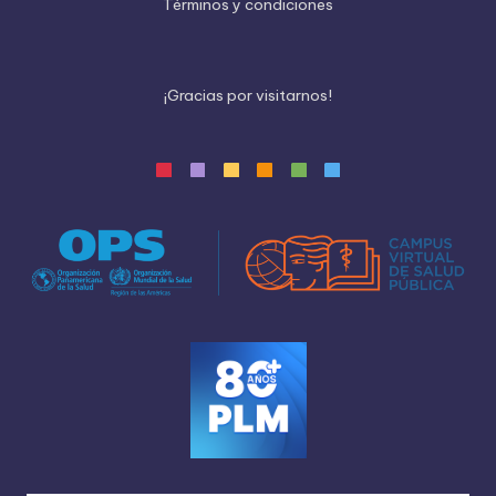
Términos y condiciones
¡
G
r
a
c
i
a
s
p
o
r
v
i
s
i
t
a
r
n
o
s
!