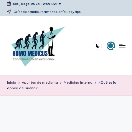
sáb., 8 ago. 2026
-
2:49:03 PM
Saltar
Guías de estudio, resúmenes, artículos y tips
al
contenido
H
Guías
de
o
Inicio
Apuntes de medicina
Medicina Interna
¿Qué es la
estudio,
apnea del sueño?
m
resúmenes,
artículos
o
y
m
tips
e
d