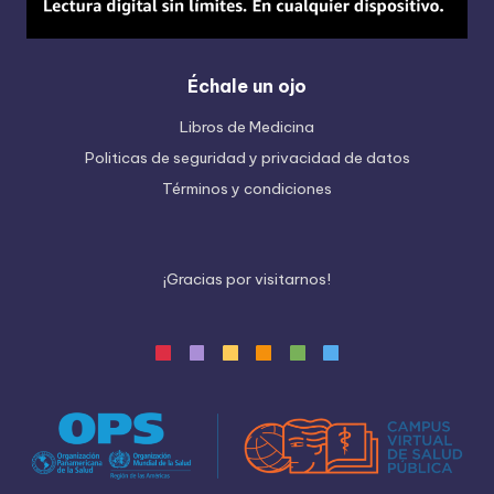
Échale un ojo
Libros de Medicina
Politicas de seguridad y privacidad de datos
Términos y condiciones
¡
G
r
a
c
i
a
s
p
o
r
v
i
s
i
t
a
r
n
o
s
!