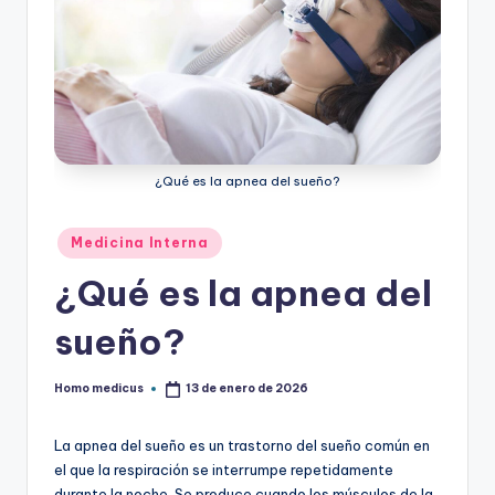
¿Qué es la apnea del sueño?
Publicado
Medicina Interna
en
¿Qué es la apnea del
sueño?
Homo medicus
13 de enero de 2026
Publicado
por
La apnea del sueño es un trastorno del sueño común en
el que la respiración se interrumpe repetidamente
durante la noche. Se produce cuando los músculos de la