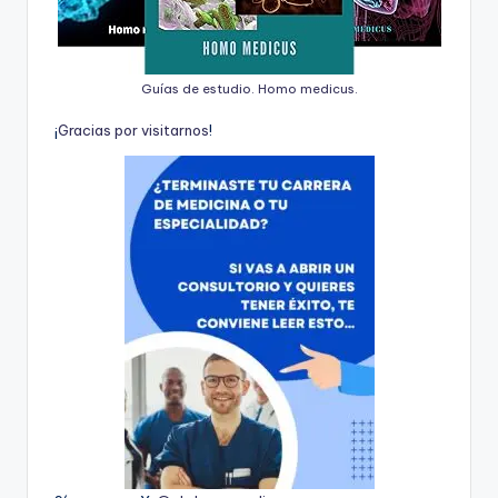
Guías de estudio. Homo medicus.
¡
G
r
a
c
i
a
s
p
o
r
v
i
s
i
t
a
r
n
o
s
!