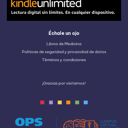
Échale un ojo
Libros de Medicina
Politicas de seguridad y privacidad de datos
Términos y condiciones
¡
G
r
a
c
i
a
s
p
o
r
v
i
s
i
t
a
r
n
o
s
!