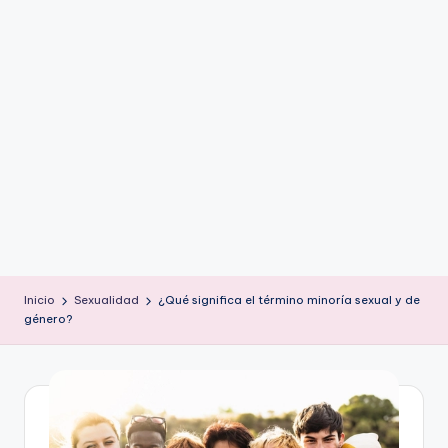
ic
u
s
Inicio
Sexualidad
¿Qué significa el término minoría sexual y de
género?