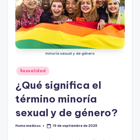
minoría sexual y de género
Publicado
Sexualidad
en
¿Qué significa el
término minoría
sexual y de género?
Homo medicus
19 de septiembre de 2025
Publicado
por