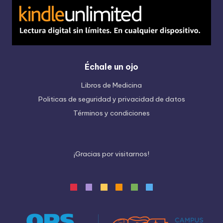
Échale un ojo
Libros de Medicina
Politicas de seguridad y privacidad de datos
Términos y condiciones
¡
G
r
a
c
i
a
s
p
o
r
v
i
s
i
t
a
r
n
o
s
!