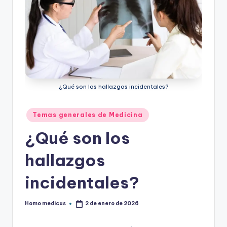
¿Qué son los hallazgos incidentales?
Publicado
Temas generales de Medicina
en
¿Qué son los
hallazgos
incidentales?
Homo medicus
2 de enero de 2026
Publicado
por