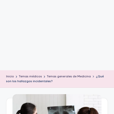
ic
u
s
Inicio
Temas médicos
Temas generales de Medicina
¿Qué
son los hallazgos incidentales?