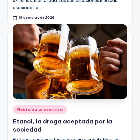
extremos, mortalidad. Las complicaciones médicas
asociadas a…
19 de marzo de 2026
Publicado
Medicina preventiva
en
Etanol, la droga aceptada por la
sociedad
El etanol, conocido también como alcohol etílico, es