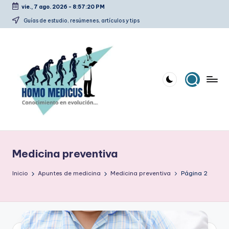
vie., 7 ago. 2026
-
8:57:21 PM
Saltar
Guías de estudio, resúmenes, artículos y tips
al
contenido
H
Guías
de
o
estudio,
Medicina preventiva
m
resúmenes,
artículos
o
Inicio
Apuntes de medicina
Medicina preventiva
Página 2
y
m
tips
e
d