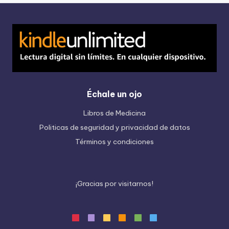
Échale un ojo
Libros de Medicina
Politicas de seguridad y privacidad de datos
Términos y condiciones
¡
G
r
a
c
i
a
s
p
o
r
v
i
s
i
t
a
r
n
o
s
!