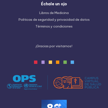
Échale un ojo
Libros de Medicina
Politicas de seguridad y privacidad de datos
Términos y condiciones
¡
G
r
a
c
i
a
s
p
o
r
v
i
s
i
t
a
r
n
o
s
!