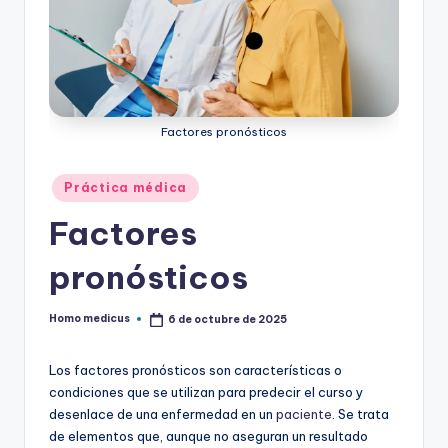
ic
u
s
Factores pronósticos
Publicado
Práctica médica
en
Factores
pronósticos
Homo medicus
6 de octubre de 2025
Publicado
por
Los factores pronósticos son características o
condiciones que se utilizan para predecir el curso y
desenlace de una enfermedad en un
paciente
. Se trata
de elementos que, aunque no aseguran un resultado