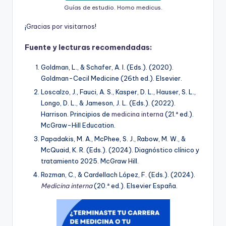
Guías de estudio. Homo medicus.
¡
G
r
a
c
i
a
s
p
o
r
v
i
s
i
t
a
r
n
o
s
!
Fuente y lecturas recomendadas:
Goldman, L., & Schafer, A. I. (Eds.). (2020).
Goldman-Cecil Medicine (26th ed.). Elsevier.
Loscalzo, J., Fauci, A. S., Kasper, D. L., Hauser, S. L.,
Longo, D. L., & Jameson, J. L. (Eds.). (2022).
Harrison. Principios de
medicina interna
(21.ª ed.).
McGraw-Hill Education.
Papadakis, M. A., McPhee, S. J., Rabow, M. W., &
McQuaid, K. R. (Eds.). (2024). Diagnóstico clínico y
tratamiento 2025. McGraw Hill.
Rozman, C., & Cardellach López, F. (Eds.). (2024).
Medicina interna
(20.ª ed.). Elsevier España.