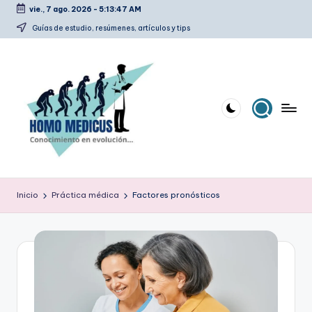
vie., 7 ago. 2026
-
5:13:48 AM
Saltar
Guías de estudio, resúmenes, artículos y tips
al
contenido
H
Guías
de
o
Inicio
Práctica médica
Factores pronósticos
estudio,
m
resúmenes,
artículos
o
y
m
tips
e
d