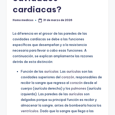
cardiacas?
Homo medicus
31 de marzo de 2026
Publicado
por
La diferencia en el grosor de las paredes de las
cavidades cardíacas se debe a las funciones
específicas que desempeñan y a la resistencia
necesaria para llevar a cabo esas funciones. A
continuación, se explican ampliamente las razones
detrás de esta distinción:
Función de las
aurículas
: Las
aurículas
son las
cavidades superiores del
corazón
, responsables de
recibir la sangre que regresa al
corazón
desde el
cuerpo (aurícula derecha) y los
pulmones
(aurícula
izquierda). Las paredes de las
aurículas
son
delgadas porque su principal función es recibir y
almacenar la sangre, antes de bombearla hacia los
ventrículos
. Dado que la sangre que llega a las