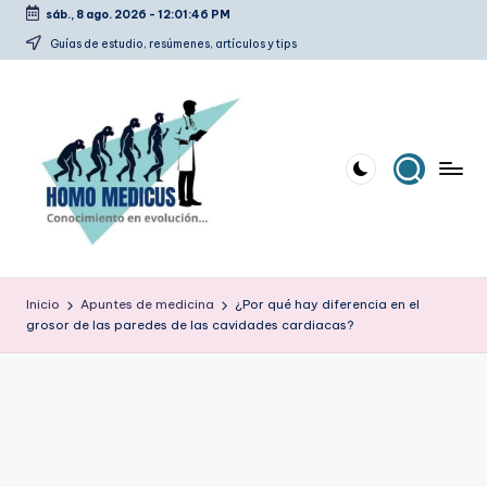
sáb., 8 ago. 2026
-
12:01:47 PM
Saltar
Guías de estudio, resúmenes, artículos y tips
al
contenido
H
Guías
de
o
Inicio
Apuntes de medicina
¿Por qué hay diferencia en el
estudio,
grosor de las paredes de las cavidades cardiacas?
m
resúmenes,
artículos
o
y
m
tips
e
d