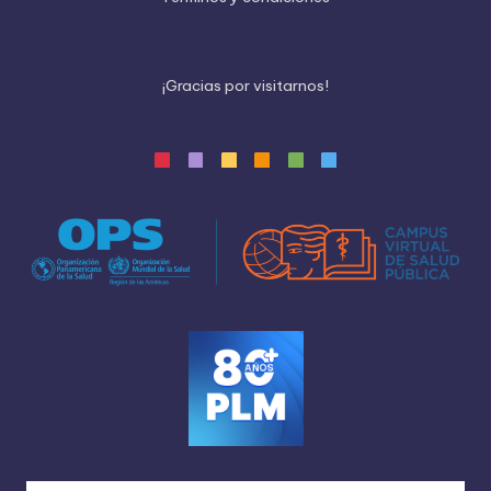
¡
G
r
a
c
i
a
s
p
o
r
v
i
s
i
t
a
r
n
o
s
!