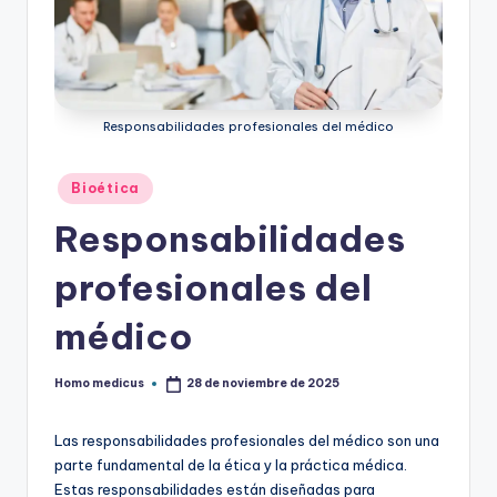
ic
u
s
Responsabilidades profesionales del médico
Publicado
Bioética
en
Responsabilidades
profesionales del
médico
Homo medicus
28 de noviembre de 2025
Publicado
por
Las responsabilidades profesionales del médico son una
parte fundamental de la ética y la práctica médica.
Estas responsabilidades están diseñadas para