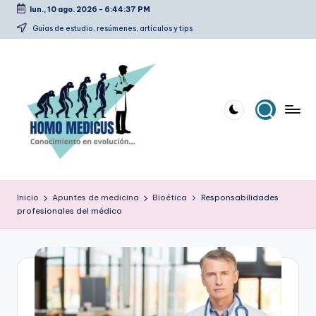
lun., 10 ago. 2026
-
6:44:38 PM
Saltar
Guías de estudio, resúmenes, artículos y tips
al
contenido
H
Guías
de
o
Inicio
Apuntes de medicina
Bioética
Responsabilidades
estudio,
profesionales del médico
m
resúmenes,
artículos
o
y
m
tips
e
d