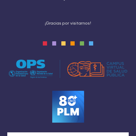
¡
G
r
a
c
i
a
s
p
o
r
v
i
s
i
t
a
r
n
o
s
!