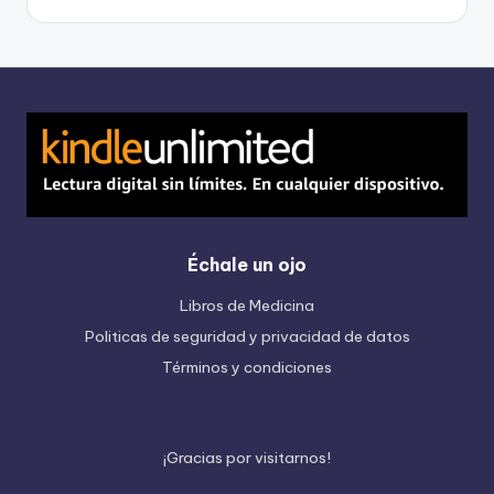
Échale un ojo
Libros de Medicina
Politicas de seguridad y privacidad de datos
Términos y condiciones
¡
G
r
a
c
i
a
s
p
o
r
v
i
s
i
t
a
r
n
o
s
!