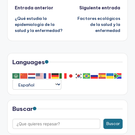
Navegación
Entrada anterior
Siguiente entrada
¿Qué estudia la
Factores ecológicos
de
epidemiología de la
de la salud y la
salud y la enfermedad?
enfermedad
entradas
Languages
Buscar
Buscar