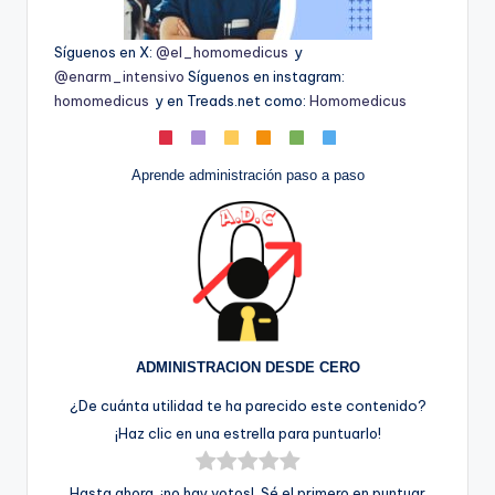
Síguenos en X:
@el_homomedicus
y
@enarm_intensivo
Síguenos en instagram:
homomedicus
y en Treads.net como:
Homomedicus
Aprende administración paso a paso
ADMINISTRACION DESDE CERO
¿De cuánta utilidad te ha parecido este contenido?
¡Haz clic en una estrella para puntuarlo!
Hasta ahora, ¡no hay votos!. Sé el primero en puntuar