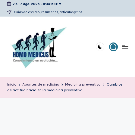
vie., 7 ago. 2026
-
8:34:59 PM
Saltar
Guías de estudio, resúmenes, artículos y tips
al
contenido
H
Guías
de
o
Inicio
Apuntes de medicina
Medicina preventiva
Cambios
estudio,
de actitud hacia en la medicina preventiva
m
resúmenes,
artículos
o
y
m
tips
e
d