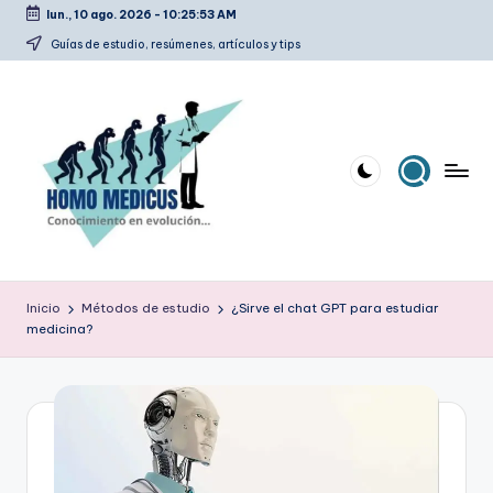
lun., 10 ago. 2026
-
10:25:53 AM
Saltar
Guías de estudio, resúmenes, artículos y tips
al
contenido
H
Guías
de
o
Inicio
Métodos de estudio
¿Sirve el chat GPT para estudiar
estudio,
medicina?
m
resúmenes,
artículos
o
y
m
tips
e
d