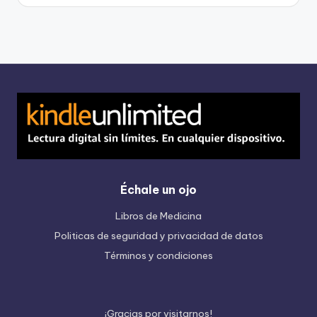
Échale un ojo
Libros de Medicina
Politicas de seguridad y privacidad de datos
Términos y condiciones
¡
G
r
a
c
i
a
s
p
o
r
v
i
s
i
t
a
r
n
o
s
!