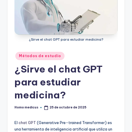
ic
u
s
¿Sirve el chat GPT para estudiar medicina?
Publicado
Métodos de estudio
en
¿Sirve el chat GPT
para estudiar
medicina?
Homo medicus
25 de octubre de 2025
Publicado
por
El
chat GPT
(Generative Pre-trained Transformer) es
una herramienta de inteligencia artificial que utiliza un