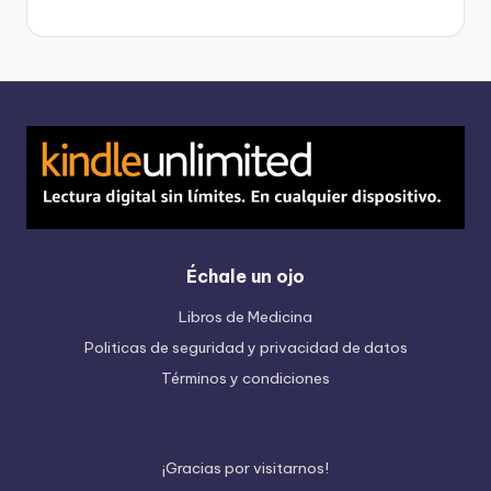
Échale un ojo
Libros de Medicina
Politicas de seguridad y privacidad de datos
Términos y condiciones
¡
G
r
a
c
i
a
s
p
o
r
v
i
s
i
t
a
r
n
o
s
!