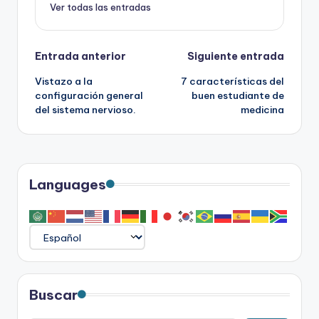
Ver todas las entradas
Navegación
Entrada anterior
Siguiente entrada
Vistazo a la
7 características del
de
configuración general
buen estudiante de
del sistema nervioso.
medicina
entradas
Languages
Buscar