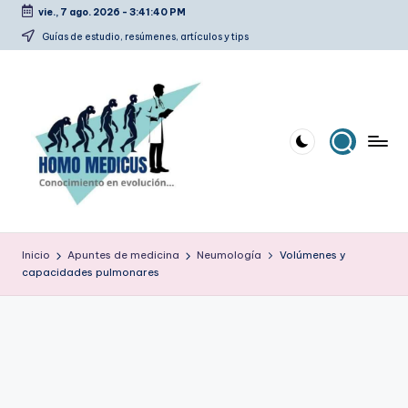
vie., 7 ago. 2026
-
3:41:41 PM
Saltar
Guías de estudio, resúmenes, artículos y tips
al
contenido
H
Guías
de
o
Inicio
Apuntes de medicina
Neumología
Volúmenes y
estudio,
capacidades pulmonares
m
resúmenes,
artículos
o
y
m
tips
e
d