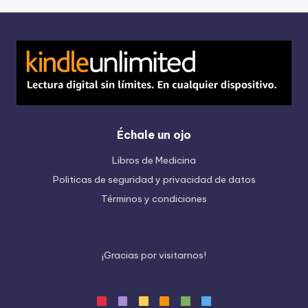
Échale un ojo
Libros de Medicina
Politicas de seguridad y privacidad de datos
Términos y condiciones
¡
G
r
a
c
i
a
s
p
o
r
v
i
s
i
t
a
r
n
o
s
!