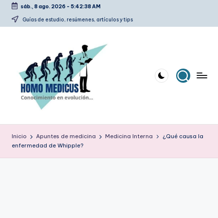
sáb., 8 ago. 2026
-
5:42:39 AM
Saltar
Guías de estudio, resúmenes, artículos y tips
al
contenido
H
Guías
de
o
Inicio
Apuntes de medicina
Medicina Interna
¿Qué causa la
estudio,
enfermedad de Whipple?
m
resúmenes,
artículos
o
y
m
tips
e
d