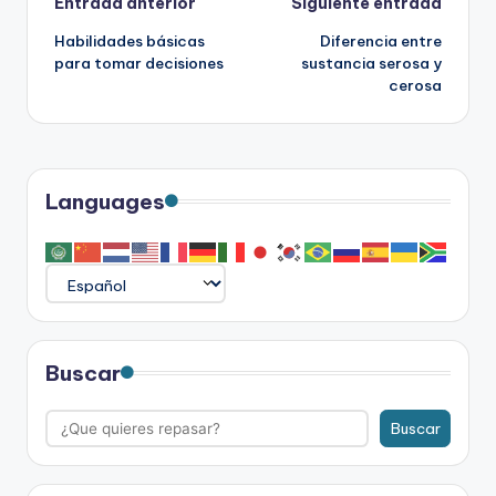
Navegación
Entrada anterior
Siguiente entrada
Habilidades básicas
Diferencia entre
de
para tomar decisiones
sustancia serosa y
cerosa
entradas
Languages
Buscar
Buscar