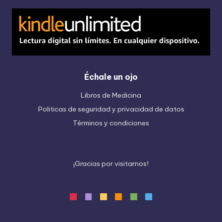
Échale un ojo
Libros de Medicina
Politicas de seguridad y privacidad de datos
Términos y condiciones
¡
G
r
a
c
i
a
s
p
o
r
v
i
s
i
t
a
r
n
o
s
!