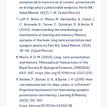
sistemas de la
memoria
en el
cerebro
, potenciación
en el largo plazo y plasticidad sináptica. Parte IIIA.
Salud Mental, 25
(3), 1–16. (
Salud Mental
)
Leff, P., Romo, H., Matus, M., Hernández, A., Calva, J.
C., Acevedo, R., Torner, C., Gutiérrez, R., & Antón, B.
(2002). Understanding the neurobiological
mechanisms of learning and memory: Memory
systems of the brain, long term potentiation and
synaptic plasticity Part III b.
Salud Mental, 25
(4),
78–94. (
Salud Mental
)
Morris, R. G. M. (2003). Long-term potentiation
and memory.
Philosophical Transactions of the
Royal Society B: Biological Sciences, 358
(1432),
643–647.
https://doi.org/10.1098/rstb.2002.1230
Smolen, P., Baxter, D. A., & Byrne, J. H. (2019). How
can memories last for days, years, or a lifetime?
Proposed mechanisms for maintaining synaptic
potentiation and memory.
Learning & Memory,
26
(5), 133–150.
https://doi.org/10.1101/lm.049510.118