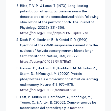
Bliss, T. V. P., & Lømo, T. (1973). Long-lasting
potentiation of synaptic transmission in the
dentate area of the anaesthetized rabbit following
stimulation of the perforant path.
The Journal of
Physiology, 232
(2), 331–356.
https://doi.org/10.1113/jphysiol.1973.sp010273
Dash, P. K., Hochner, B., & Kandel, E. R. (1990).
Injection of the cAMP-responsive element into the
nucleus of Aplysia sensory neurons blocks long-
term facilitation.
Nature, 345
, 718–721.
https://doi.org/10.1038/345718a0
Genoux, D., Haditsch, U., Knobloch, M., Michalon, A.,
Storm, D., & Mansuy, I. M. (2002). Protein
phosphatase 1 is a molecular constraint on learning
and memory.
Nature, 418
, 970–975.
https://doi.org/10.1038/nature00928
Leff, P., Matus, M., Hernández, A., Madécigo, M.,
Torner, C., & Antón, B. (2002). Comprensión de los
mecanismos del aprendizaje y la
memoria
: