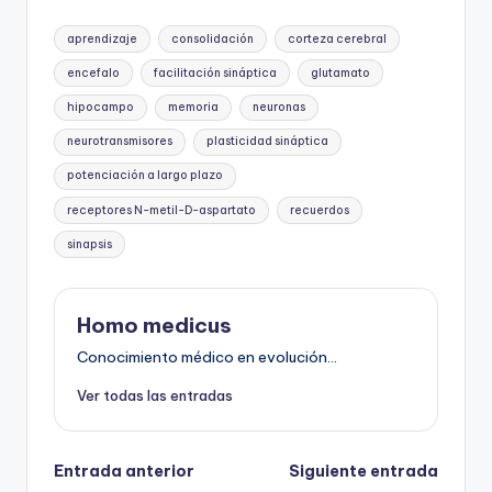
Etiquetas:
aprendizaje
consolidación
corteza cerebral
encefalo
facilitación sináptica
glutamato
hipocampo
memoria
neuronas
neurotransmisores
plasticidad sináptica
potenciación a largo plazo
receptores N-metil-D-aspartato
recuerdos
sinapsis
Homo medicus
Conocimiento médico en evolución...
Ver todas las entradas
Navegación
Entrada anterior
Siguiente entrada