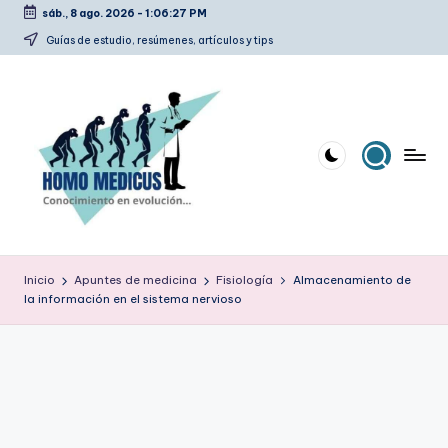
sáb., 8 ago. 2026
-
1:06:28 PM
Saltar
Guías de estudio, resúmenes, artículos y tips
al
contenido
H
Guías
de
o
Inicio
Apuntes de medicina
Fisiología
Almacenamiento de
estudio,
la información en el sistema nervioso
m
resúmenes,
artículos
o
y
m
tips
e
d