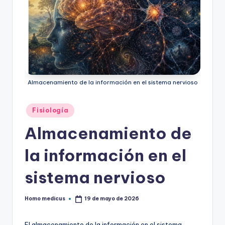
Almacenamiento de la información en el sistema nervioso
Publicado
Fisiología
en
Almacenamiento de
la información en el
sistema nervioso
Homo medicus
19 de mayo de 2026
Publicado
por
El almacenamiento de la información en el sistema