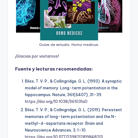
Guías de estudio. Homo medicus.
¡
G
r
a
c
i
a
s
p
o
r
v
i
s
i
t
a
r
n
o
s
!
Fuente y lecturas recomendadas:
Bliss, T. V. P., & Collingridge, G. L. (1993). A synaptic
model of memory: Long-term potentiation in the
hippocampus.
Nature, 361
(6407), 31–39.
https://doi.org/10.1038/361031a0
Bliss, T. V. P., & Collingridge, G. L. (2019). Persistent
memories of long-term potentiation and the N-
methyl-d-aspartate receptor.
Brain and
Neuroscience Advances, 3
, 1–10.
https://doi.org/10.1177/2398212819848213