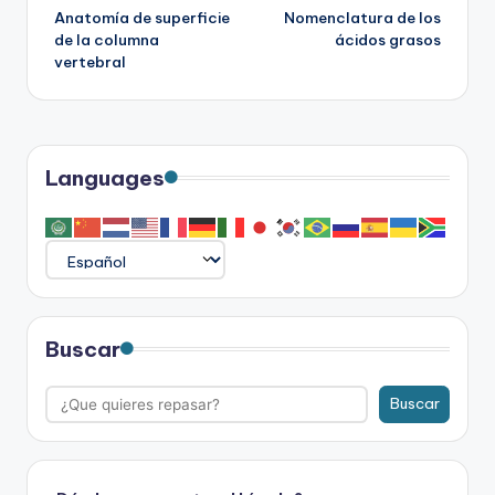
Anatomía de superficie
Nomenclatura de los
de
de la columna
ácidos grasos
vertebral
entradas
Languages
Buscar
Buscar