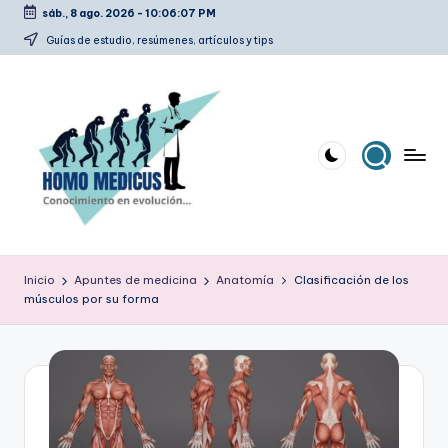
sáb., 8 ago. 2026
-
10:06:08 PM
Saltar
Guías de estudio, resúmenes, artículos y tips
al
contenido
H
Guías
de
o
Inicio
Apuntes de medicina
Anatomía
Clasificación de los
estudio,
músculos por su forma
m
resúmenes,
artículos
o
y
m
tips
e
d