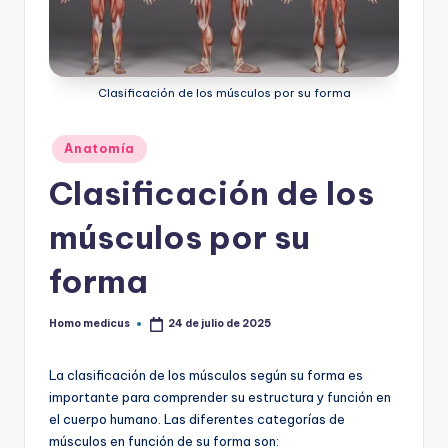
ic
u
s
Clasificación de los músculos por su forma
Publicado
Anatomía
en
Clasificación de los
músculos por su
forma
Homo medicus
24 de julio de 2025
Publicado
por
La clasificación de los músculos según su forma es
importante para comprender su estructura y función en
el cuerpo humano. Las diferentes categorías de
músculos en función de su forma son: