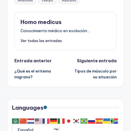
Anatomia
cuerpo
músculos
Homo medicus
Conocimiento médico en evolución...
Ver todas las entradas
Navegación
Entrada anterior
Siguiente entrada
¿Qué es el eritema
Tipos de músculo por
de
migrans?
su situación
entradas
Languages