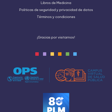
Libros de Medicina
Politicas de seguridad y privacidad de datos
Términos y condiciones
¡
G
r
a
c
i
a
s
p
o
r
v
i
s
i
t
a
r
n
o
s
!