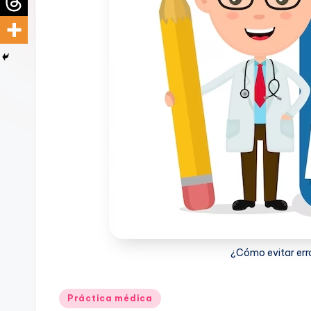
d
i
c
u
s
¿Cómo evitar erro
Publicado
Práctica médica