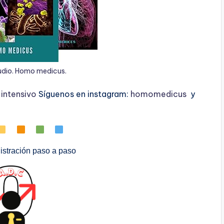
udio. Homo medicus.
ntensivo
Síguenos en instagram:
homomedicus
y
stración paso a paso