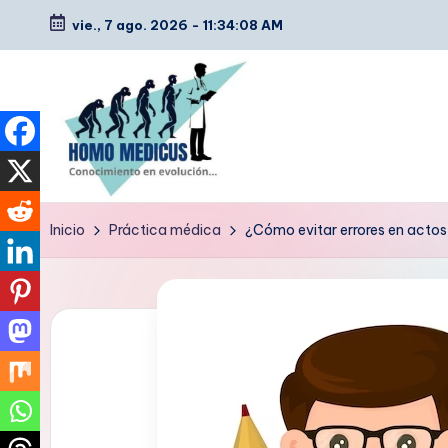
vie., 7 ago. 2026
-
11:34:09 AM
Saltar
al
contenido
H
Guías
Inicio
Práctica médica
¿Cómo evitar errores en actos 
de
o
estudio,
m
resúmenes,
artículos
o
y
m
tips
e