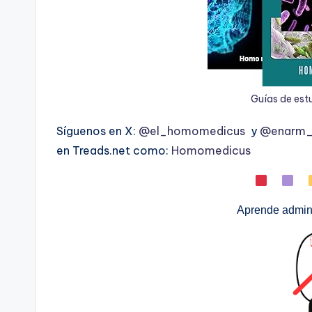
Guías de est
Síguenos en X:
@el_homomedicus
y
@enarm_i
en Treads.net como:
Homomedicus
Aprende admini