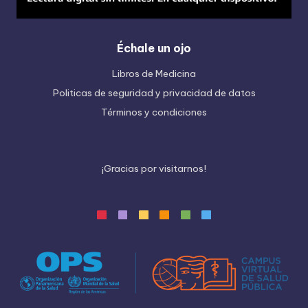
Échale un ojo
Libros de Medicina
Politicas de seguridad y privacidad de datos
Términos y condiciones
¡
G
r
a
c
i
a
s
p
o
r
v
i
s
i
t
a
r
n
o
s
!