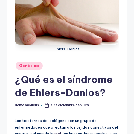
Ehlers-Danlos
Publicado
Genética
en
¿Qué es el síndrome
de Ehlers-Danlos?
Homo medicus
7 de diciembre de 2025
Publicado
por
Los trastornos del colágeno son un grupo de
enfermedades que afectan a los tejidos conectivos del
cuerpo, incluyendo la
piel
, los huesos, los músculos y los