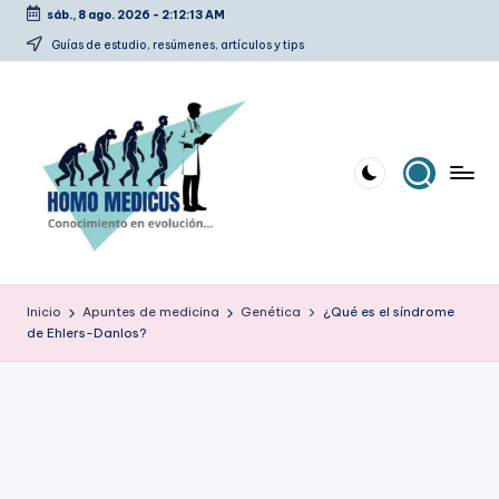
sáb., 8 ago. 2026
-
2:12:14 AM
Saltar
Guías de estudio, resúmenes, artículos y tips
al
contenido
H
Guías
de
o
Inicio
Apuntes de medicina
Genética
¿Qué es el síndrome
estudio,
de Ehlers-Danlos?
m
resúmenes,
artículos
o
y
m
tips
e
d