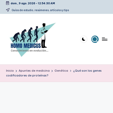
dom., 9 ago. 2026
-
12:54:31 AM
Saltar
Guías de estudio, resúmenes, artículos y tips
al
contenido
H
Guías
de
o
Inicio
Apuntes de medicina
Genética
¿Qué son los genes
estudio,
codificadores de proteínas?
m
resúmenes,
artículos
o
y
m
tips
e
d