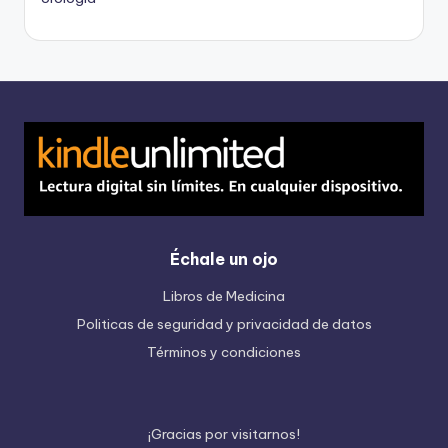
Échale un ojo
Libros de Medicina
Politicas de seguridad y privacidad de datos
Términos y condiciones
¡
G
r
a
c
i
a
s
p
o
r
v
i
s
i
t
a
r
n
o
s
!