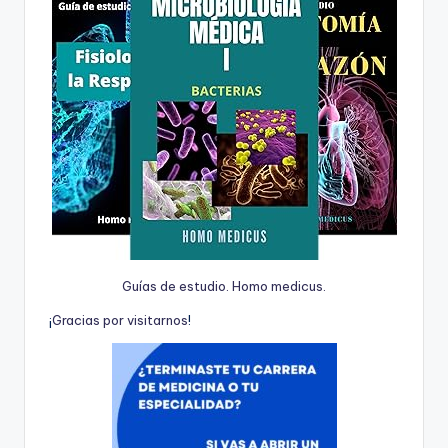
Guías de estudio. Homo medicus.
¡
G
r
a
c
i
a
s
p
o
r
v
i
s
i
t
a
r
n
o
s
!