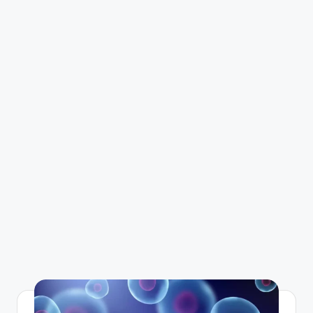
ic
u
s