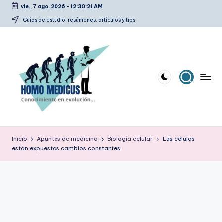
vie., 7 ago. 2026
-
12:30:22 AM
Saltar
Guías de estudio, resúmenes, artículos y tips
al
contenido
H
Guías
de
o
Inicio
Apuntes de medicina
Biología celular
Las células
estudio,
están expuestas cambios constantes.
m
resúmenes,
artículos
o
y
m
tips
e
d