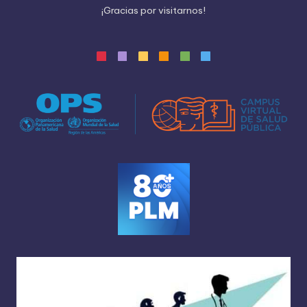
¡
G
r
a
c
i
a
s
p
o
r
v
i
s
i
t
a
r
n
o
s
!