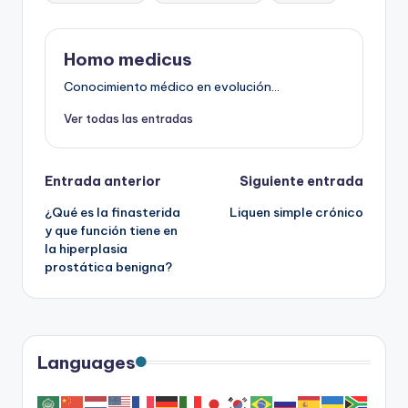
Homo medicus
Conocimiento médico en evolución...
Ver todas las entradas
Navegación
Entrada anterior
Siguiente entrada
¿Qué es la finasterida
Liquen simple crónico
de
y que función tiene en
la hiperplasia
entradas
prostática benigna?
Languages