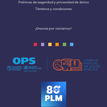
Politicas de seguridad y privacidad de datos
Términos y condiciones
¡
G
r
a
c
i
a
s
p
o
r
v
i
s
i
t
a
r
n
o
s
!