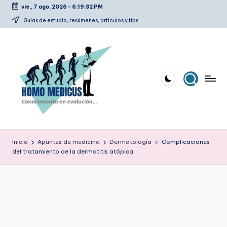
vie., 7 ago. 2026
-
6:19:33 PM
Saltar
Guías de estudio, resúmenes, artículos y tips
al
contenido
H
Guías
de
o
Inicio
Apuntes de medicina
Dermatología
Complicaciones
estudio,
del tratamiento de la dermatitis atópica
m
resúmenes,
artículos
o
y
m
tips
e
d