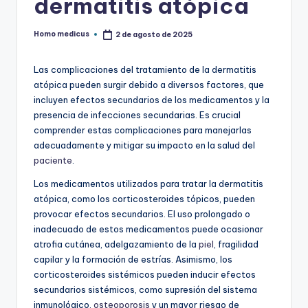
dermatitis atópica
Homo medicus
2 de agosto de 2025
Publicado
por
Las complicaciones del tratamiento de la dermatitis
atópica pueden surgir debido a diversos factores, que
incluyen efectos secundarios de los medicamentos y la
presencia de infecciones secundarias. Es crucial
comprender estas complicaciones para manejarlas
adecuadamente y mitigar su impacto en la salud del
paciente
.
Los medicamentos utilizados para tratar la dermatitis
atópica, como los corticosteroides tópicos, pueden
provocar efectos secundarios. El uso prolongado o
inadecuado de estos medicamentos puede ocasionar
atrofia cutánea, adelgazamiento de la
piel
, fragilidad
capilar y la formación de estrías. Asimismo, los
corticosteroides sistémicos pueden inducir efectos
secundarios sistémicos, como supresión del sistema
inmunológico,
osteoporosis
y un mayor riesgo de