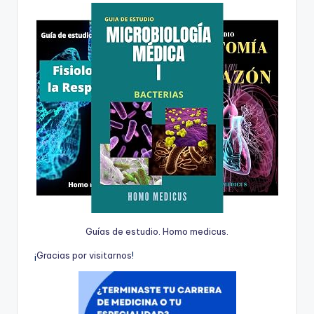
Guías de estudio. Homo medicus.
¡
G
r
a
c
i
a
s
p
o
r
v
i
s
i
t
a
r
n
o
s
!