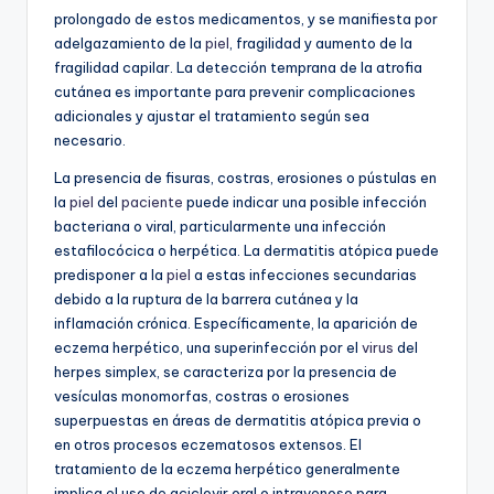
prolongado de estos medicamentos, y se manifiesta por
adelgazamiento de la
piel
, fragilidad y aumento de la
fragilidad capilar. La detección temprana de la atrofia
cutánea es importante para prevenir complicaciones
adicionales y ajustar el tratamiento según sea
necesario.
La presencia de fisuras, costras, erosiones o pústulas en
la
piel
del
paciente
puede indicar una posible infección
bacteriana o viral, particularmente una infección
estafilocócica o herpética. La dermatitis atópica puede
predisponer a la
piel
a estas infecciones secundarias
debido a la ruptura de la barrera cutánea y la
inflamación crónica. Específicamente, la aparición de
eczema herpético, una superinfección por el
virus
del
herpes simplex, se caracteriza por la presencia de
vesículas monomorfas, costras o erosiones
superpuestas en áreas de dermatitis atópica previa o
en otros procesos eczematosos extensos. El
tratamiento de la eczema herpético generalmente
implica el uso de aciclovir oral o intravenoso para