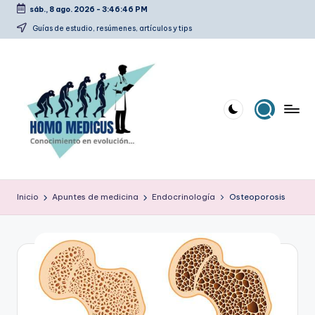
sáb., 8 ago. 2026
-
3:46:47 PM
Saltar
Guías de estudio, resúmenes, artículos y tips
al
contenido
H
Guías
de
o
Inicio
Apuntes de medicina
Endocrinología
Osteoporosis
estudio,
m
resúmenes,
artículos
o
y
m
tips
e
d