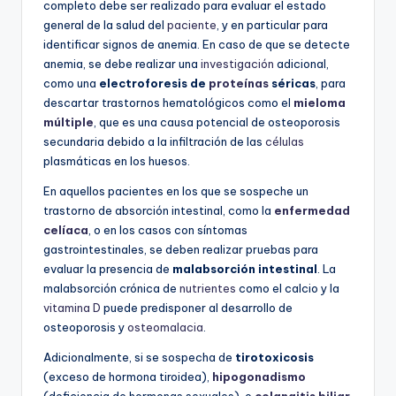
completo debe ser realizado para evaluar el estado
general de la salud del
paciente
, y en particular para
identificar signos de anemia. En caso de que se detecte
anemia, se debe realizar una
investigación
adicional,
como una
electroforesis de
proteínas
séricas
, para
descartar trastornos hematológicos como el
mieloma
múltiple
, que es una causa potencial de osteoporosis
secundaria debido a la infiltración de las
células
plasmáticas en los huesos.
En aquellos pacientes en los que se sospeche un
trastorno de absorción intestinal, como la
enfermedad
celíaca
, o en los casos con síntomas
gastrointestinales, se deben realizar pruebas para
evaluar la presencia de
malabsorción intestinal
. La
malabsorción crónica de
nutrientes
como el calcio y la
vitamina D
puede predisponer al desarrollo de
osteoporosis y
osteomalacia
.
Adicionalmente, si se sospecha de
tirotoxicosis
(exceso de hormona tiroidea),
hipogonadismo
(deficiencia de hormonas sexuales), o
colangitis biliar