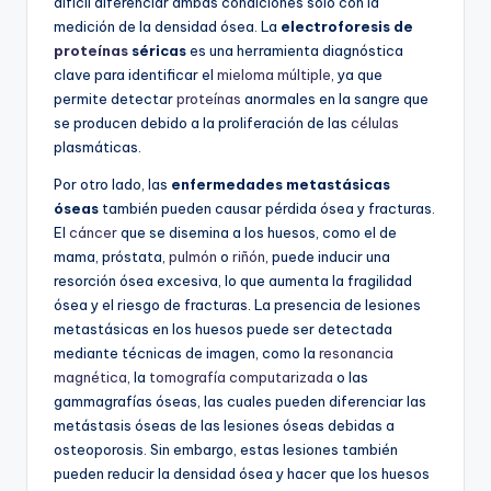
difícil diferenciar ambas condiciones solo con la
medición de la densidad ósea. La
electroforesis de
proteínas
séricas
es una herramienta diagnóstica
clave para identificar el
mieloma múltiple
, ya que
permite detectar
proteínas
anormales en la sangre que
se producen debido a la proliferación de las
células
plasmáticas.
Por otro lado, las
enfermedades metastásicas
óseas
también pueden causar pérdida ósea y fracturas.
El
cáncer
que se disemina a los huesos, como el de
mama, próstata,
pulmón
o
riñón
, puede inducir una
resorción ósea excesiva, lo que aumenta la fragilidad
ósea y el riesgo de fracturas. La presencia de lesiones
metastásicas en los huesos puede ser detectada
mediante técnicas de imagen, como la
resonancia
magnética
, la
tomografía computarizada
o las
gammagrafías óseas, las cuales pueden diferenciar las
metástasis óseas de las lesiones óseas debidas a
osteoporosis. Sin embargo, estas lesiones también
pueden reducir la densidad ósea y hacer que los huesos