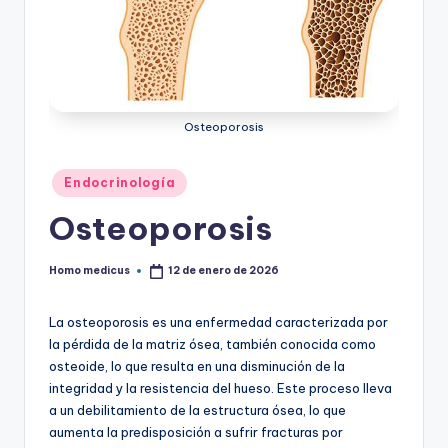
ic
u
s
Osteoporosis
Publicado
Endocrinología
en
Osteoporosis
Homo medicus
12 de enero de 2026
Publicado
por
La osteoporosis es una enfermedad caracterizada por
la pérdida de la matriz ósea, también conocida como
osteoide, lo que resulta en una disminución de la
integridad y la resistencia del hueso. Este proceso lleva
a un debilitamiento de la estructura ósea, lo que
aumenta la predisposición a sufrir fracturas por