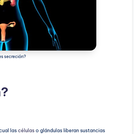
es secreción?
n?
cual las
células
o glándulas liberan sustancias