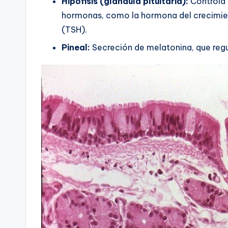
Hipófisis (glándula pituitaria):
Controla 
hormonas, como la hormona del crecimien
(TSH).
Pineal:
Secreción de melatonina, que regul