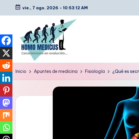
vie., 7 ago. 2026
-
10:53:13 AM
Saltar
al
contenido
H
Guías
Inicio
Apuntes de medicina
Fisiología
¿Qué es sec
de
o
estudio,
m
resúmenes,
artículos
o
y
m
tips
e