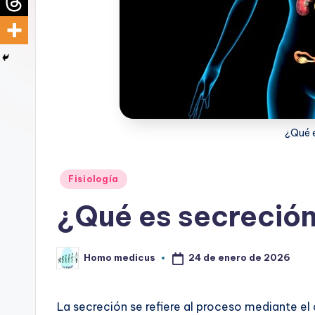
d
i
c
u
s
¿Qué 
Publicado
Fisiología
en
¿Qué es secreció
24 de enero de 2026
Homo medicus
Publicado
por
La secreción se refiere al proceso mediante el 