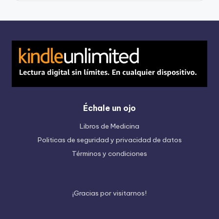
Échale un ojo
Libros de Medicina
Politicas de seguridad y privacidad de datos
Términos y condiciones
¡
G
r
a
c
i
a
s
p
o
r
v
i
s
i
t
a
r
n
o
s
!