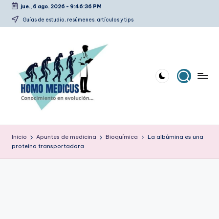
jue., 6 ago. 2026
-
9:46:37 PM
Saltar
Guías de estudio, resúmenes, artículos y tips
al
contenido
H
Guías
de
o
Inicio
Apuntes de medicina
Bioquímica
La albúmina es una
estudio,
proteína transportadora
m
resúmenes,
artículos
o
y
m
tips
e
d