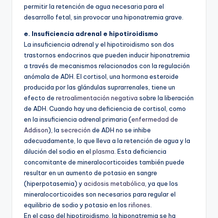
permitir la retención de agua necesaria para el
desarrollo fetal, sin provocar una hiponatremia grave.
e. Insuficiencia adrenal e hipotiroidismo
La insuficiencia adrenal y el hipotiroidismo son dos
trastornos endocrinos que pueden inducir hiponatremia
a través de mecanismos relacionados con la regulación
anómala de ADH. El cortisol, una hormona esteroide
producida por las glándulas suprarrenales, tiene un
efecto de
retroalimentación negativa
sobre la liberación
de ADH. Cuando hay una deficiencia de cortisol, como
en la insuficiencia adrenal primaria (
enfermedad de
Addison
), la
secreción
de ADH no se inhibe
adecuadamente, lo que lleva a la retención de agua y la
dilución del sodio en el
plasma
. Esta deficiencia
concomitante de mineralocorticoides también puede
resultar en un aumento de potasio en sangre
(hiperpotasemia) y
acidosis metabólica
, ya que los
mineralocorticoides son necesarios para regular el
equilibrio de sodio y potasio en los
riñones
.
En el caso del hipotiroidismo, la hiponatremia se ha