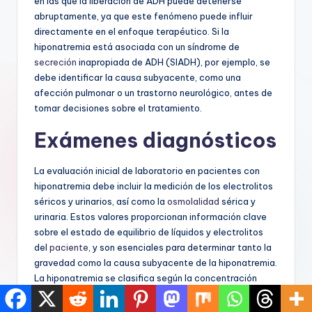
en las que la liberación de ADH puede detenerse
abruptamente, ya que este fenómeno puede influir
directamente en el enfoque terapéutico. Si la
hiponatremia está asociada con un síndrome de
secreción
inapropiada de ADH (SIADH), por ejemplo, se
debe identificar la causa subyacente, como una
afección pulmonar o un trastorno neurológico, antes de
tomar decisiones sobre el tratamiento.
Exámenes diagnósticos
La evaluación inicial de laboratorio en pacientes con
hiponatremia debe incluir la medición de los electrolitos
séricos y urinarios, así como la
osmolalidad
sérica y
urinaria. Estos valores proporcionan información clave
sobre el estado de equilibrio de líquidos y electrolitos
del
paciente
, y son esenciales para determinar tanto la
gravedad como la causa subyacente de la hiponatremia.
La hiponatremia se clasifica según la concentración
sérica de sodio, que puede ser leve (130–134 mEq/L),
moderada (125–129 mEq/L) o grave (menos de 125