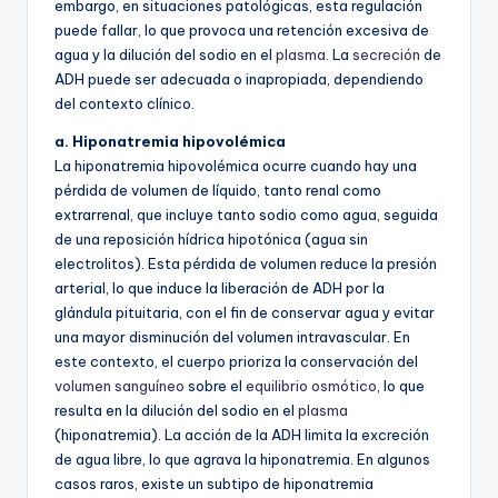
embargo, en situaciones patológicas, esta regulación
puede fallar, lo que provoca una retención excesiva de
agua y la dilución del sodio en el
plasma
. La
secreción
de
ADH puede ser adecuada o inapropiada, dependiendo
del contexto clínico.
a. Hiponatremia hipovolémica
La hiponatremia hipovolémica ocurre cuando hay una
pérdida de volumen de líquido, tanto renal como
extrarrenal, que incluye tanto sodio como agua, seguida
de una reposición hídrica hipotónica (agua sin
electrolitos). Esta pérdida de volumen reduce la presión
arterial, lo que induce la liberación de ADH por la
glándula pituitaria, con el fin de conservar agua y evitar
una mayor disminución del volumen intravascular. En
este contexto, el cuerpo prioriza la conservación del
volumen sanguíneo
sobre el
equilibrio osmótico
, lo que
resulta en la dilución del sodio en el
plasma
(hiponatremia). La acción de la ADH limita la excreción
de agua libre, lo que agrava la hiponatremia. En algunos
casos raros, existe un subtipo de hiponatremia