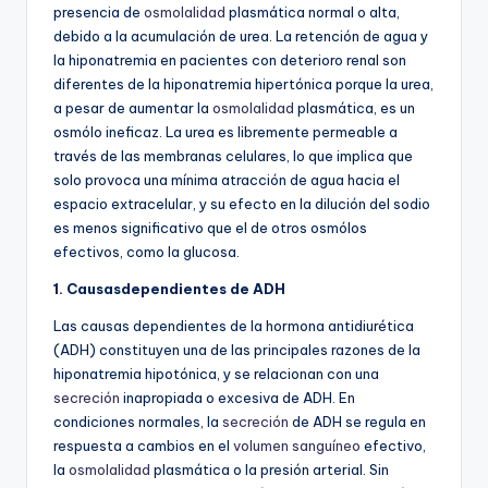
presencia de
osmolalidad
plasmática normal o alta,
debido a la acumulación de urea. La retención de agua y
la hiponatremia en pacientes con deterioro renal son
diferentes de la hiponatremia hipertónica porque la urea,
a pesar de aumentar la
osmolalidad
plasmática, es un
osmólo ineficaz. La urea es libremente permeable a
través de las membranas celulares, lo que implica que
solo provoca una mínima atracción de agua hacia el
espacio extracelular, y su efecto en la dilución del sodio
es menos significativo que el de otros osmólos
efectivos, como la glucosa.
1. Causasdependientes de ADH
Las causas dependientes de la hormona antidiurética
(ADH) constituyen una de las principales razones de la
hiponatremia hipotónica, y se relacionan con una
secreción
inapropiada o excesiva de ADH. En
condiciones normales, la
secreción
de ADH se regula en
respuesta a cambios en el
volumen sanguíneo
efectivo,
la
osmolalidad
plasmática o la presión arterial. Sin