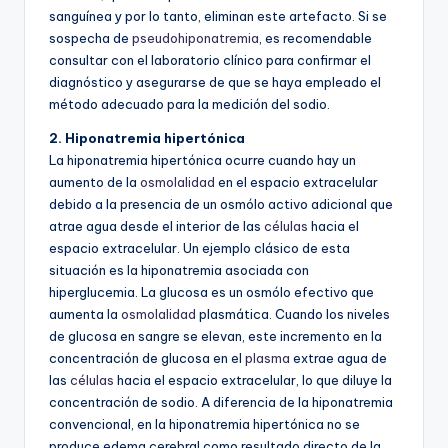
sanguínea y por lo tanto, eliminan este artefacto. Si se
sospecha de
pseudohiponatremia
, es recomendable
consultar con el laboratorio clínico para confirmar el
diagnóstico y asegurarse de que se haya empleado el
método adecuado para la medición del sodio.
2. Hiponatremia hipertónica
La hiponatremia hipertónica ocurre cuando hay un
aumento de la
osmolalidad
en el espacio extracelular
debido a la presencia de un osmólo activo adicional que
atrae agua desde el interior de las
células
hacia el
espacio extracelular. Un ejemplo clásico de esta
situación es la hiponatremia asociada con
hiperglucemia. La glucosa es un osmólo efectivo que
aumenta la
osmolalidad
plasmática. Cuando los niveles
de glucosa en sangre se elevan, este incremento en la
concentración de glucosa en el
plasma
extrae agua de
las
células
hacia el espacio extracelular, lo que diluye la
concentración de sodio. A diferencia de la hiponatremia
convencional, en la hiponatremia hipertónica no se
produce edema cerebral como resultado directo de la