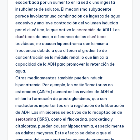
exacerbada por un aumento en la sed o una ingesta
insuficiente de solutos. El mecanismo subyacente
parece involucrar una combinación de ingesta de agua
excesiva y una leve contracción del volumen inducida
por el diurético, lo que activa la
secreción
de ADH. Los
diuréticos
de asa, a diferencia de los
diuréticos
tiazídicos, no causan hiponatremia con la misma
frecuencia debido a que alteran el gradiente de
concentración en la médula renal, lo que limita la
capacidad de la ADH para promover la retención de
agua.
Otros medicamentos también pueden inducir
hiponatremia. Por ejemplo, los antiinflamatorios no
esteroides (AINEs) aumentan los niveles de ADH al
inhibir la formación de prostaglandinas, que son
mediadores importantes en la regulación de la liberación
de ADH. Los inhibidores selectivos de la recaptación de
serotonina
(ISRS), como el fluoxetina, paroxetina y
citalopram, pueden causar hiponatremia, especialmente
en adultos mayores. Este efecto se debe a que el
aumento del tono serotonérgico puede promover la