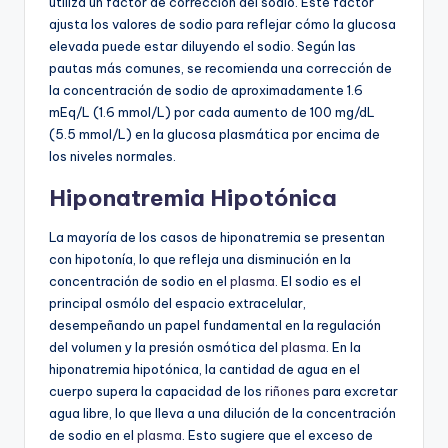
utiliza un factor de corrección del sodio. Este factor
ajusta los valores de sodio para reflejar cómo la glucosa
elevada puede estar diluyendo el sodio. Según las
pautas más comunes, se recomienda una corrección de
la concentración de sodio de aproximadamente 1.6
mEq/L (1.6 mmol/L) por cada aumento de 100 mg/dL
(5.5 mmol/L) en la glucosa plasmática por encima de
los niveles normales.
Hiponatremia Hipotónica
La mayoría de los casos de hiponatremia se presentan
con hipotonía, lo que refleja una disminución en la
concentración de sodio en el
plasma
. El sodio es el
principal osmólo del espacio extracelular,
desempeñando un papel fundamental en la regulación
del volumen y la presión osmótica del
plasma
. En la
hiponatremia hipotónica, la cantidad de agua en el
cuerpo supera la capacidad de los
riñones
para excretar
agua libre, lo que lleva a una dilución de la concentración
de sodio en el
plasma
. Esto sugiere que el exceso de