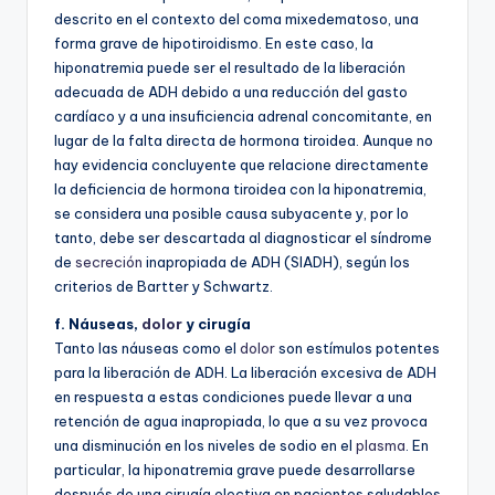
descrito en el contexto del coma mixedematoso, una
forma grave de hipotiroidismo. En este caso, la
hiponatremia puede ser el resultado de la liberación
adecuada de ADH debido a una reducción del gasto
cardíaco y a una insuficiencia adrenal concomitante, en
lugar de la falta directa de hormona tiroidea. Aunque no
hay evidencia concluyente que relacione directamente
la deficiencia de hormona tiroidea con la hiponatremia,
se considera una posible causa subyacente y, por lo
tanto, debe ser descartada al diagnosticar el síndrome
de
secreción
inapropiada de ADH (SIADH), según los
criterios de Bartter y Schwartz.
f. Náuseas,
dolor
y cirugía
Tanto las náuseas como el
dolor
son estímulos potentes
para la liberación de ADH. La liberación excesiva de ADH
en respuesta a estas condiciones puede llevar a una
retención de agua inapropiada, lo que a su vez provoca
una disminución en los niveles de sodio en el
plasma
. En
particular, la hiponatremia grave puede desarrollarse
después de una cirugía electiva en pacientes saludables