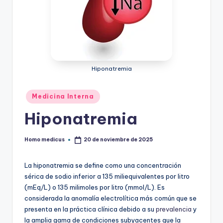
Hiponatremia
Publicado
Medicina Interna
en
Hiponatremia
Homo medicus
20 de noviembre de 2025
Publicado
por
La hiponatremia se define como una concentración
sérica de sodio inferior a 135 miliequivalentes por litro
(mEq/L) o 135 milimoles por litro (mmol/L). Es
considerada la anomalía electrolítica más común que se
presenta en la práctica clínica debido a su
prevalencia
y
la amplia gama de condiciones subyacentes que la