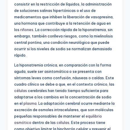
consistir en la restricción de líquidos, la administración
de soluciones salinas hipertónicas o el uso de
medicamentos que inhiben la liberación de vasopresina,
una hormona que contribuye a la retención de agua en
los
riñones
. La corrección rápida de la hiponatremia, sin
embargo, también conlleva riesgos, como la mielinolisis
central pontina, una condición neurológica que puede
ocurrir si los niveles de sodio se normalizan demasiado
rápido.
La hiponatremia crónica, en comparación con la forma
aguda, suele ser asintomática o se presenta con
síntomas leves como confusión, náuseas o caídas. Este
cuadro clínico se debe a que, en el contexto crónico, las
células
cerebrales han tenido tiempo suficiente para
adaptarse a los cambios en la concentración de sodio
en el
plasma
. La adaptación cerebral ocurre mediante la
excreción de osmoles intracelulares, que son moléculas
pequeñas responsables de mantener el
equilibrio
osmótico
dentro de las
células
. Este proceso tiene
como objetivo limitar la hinchazón celular y prevenir el