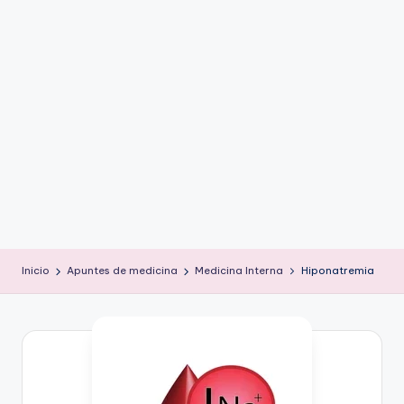
ic
u
s
Inicio
Apuntes de medicina
Medicina Interna
Hiponatremia