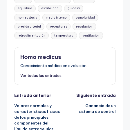
equilibrio
estabilidad
glucosa
homeostasis
medio interno
osmolaridad
presión arterial
receptores
regulación
retroalimentación
temperatura
ventilación
Homo medicus
Conocimiento médico en evolución...
Ver todas las entradas
Navegación
Entrada anterior
Siguiente entrada
Valores normales y
Ganancia de un
de
características físicas
sistema de control
de los principales
entradas
componentes del
líquido extracelular