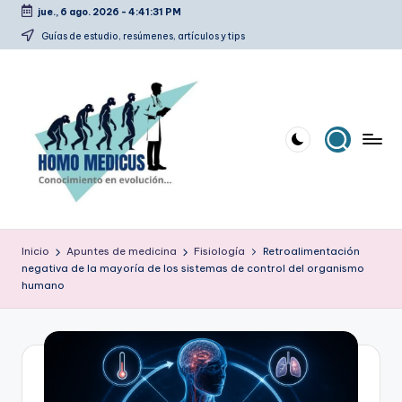
jue., 6 ago. 2026
-
4:41:32 PM
Saltar
Guías de estudio, resúmenes, artículos y tips
al
contenido
H
Guías
de
o
Inicio
Apuntes de medicina
Fisiología
Retroalimentación
estudio,
negativa de la mayoría de los sistemas de control del organismo
m
resúmenes,
humano
artículos
o
y
m
tips
e
d