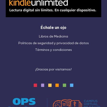
Échale un ojo
Libros de Medicina
Politicas de seguridad y privacidad de datos
Términos y condiciones
¡
G
r
a
c
i
a
s
p
o
r
v
i
s
i
t
a
r
n
o
s
!