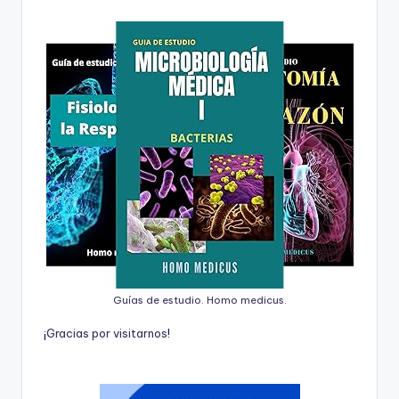
Guías de estudio. Homo medicus.
¡
G
r
a
c
i
a
s
p
o
r
v
i
s
i
t
a
r
n
o
s
!