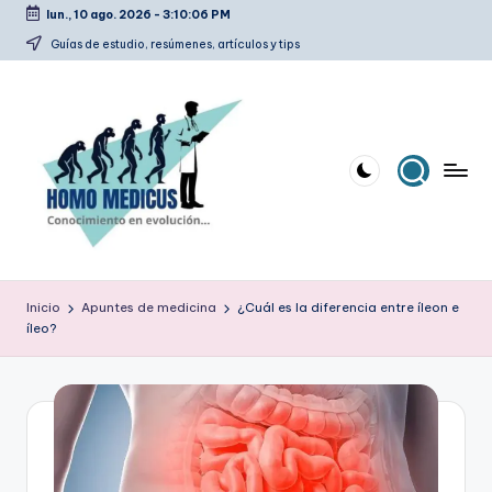
lun., 10 ago. 2026
-
3:10:06 PM
Saltar
Guías de estudio, resúmenes, artículos y tips
al
contenido
H
Guías
de
o
Inicio
Apuntes de medicina
¿Cuál es la diferencia entre íleon e
estudio,
íleo?
m
resúmenes,
artículos
o
y
m
tips
e
d