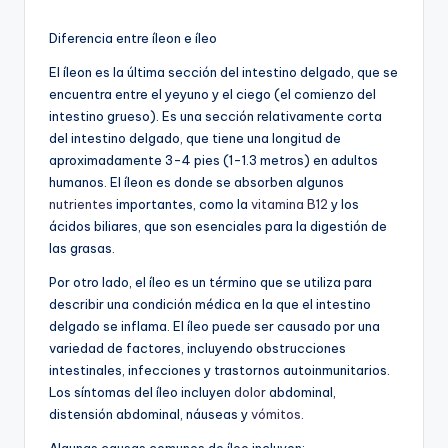
Diferencia entre íleon e íleo
El íleon es la última sección del intestino delgado, que se
encuentra entre el yeyuno y el ciego (el comienzo del
intestino grueso). Es una sección relativamente corta
del intestino delgado, que tiene una longitud de
aproximadamente 3-4 pies (1-1.3 metros) en adultos
humanos. El íleon es donde se absorben algunos
nutrientes
importantes, como la
vitamina B12
y los
ácidos biliares, que son esenciales para la digestión de
las grasas.
Por otro lado, el íleo es un término que se utiliza para
describir una condición médica en la que el intestino
delgado se inflama. El íleo puede ser causado por una
variedad de factores, incluyendo obstrucciones
intestinales, infecciones y trastornos autoinmunitarios.
Los síntomas del íleo incluyen
dolor
abdominal,
distensión abdominal, náuseas y
vómitos
.