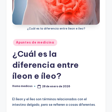
ic
u
s
¿Cuál es la diferencia entre íleon e íleo?
Publicado
Apuntes de medicina
en
¿Cuál es la
diferencia entre
íleon e íleo?
Homo medicus
28 de enero de 2026
Publicado
por
El íleon y el íleo son términos relacionados con el
intestino delgado, pero se refieren a cosas diferentes.