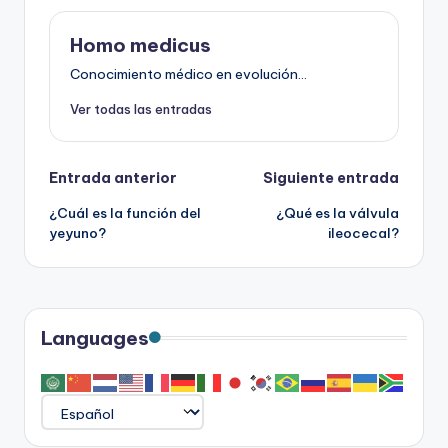
Homo medicus
Conocimiento médico en evolución...
Ver todas las entradas
Navegación
Entrada anterior
Siguiente entrada
¿Cuál es la función del
¿Qué es la válvula
de
yeyuno?
ileocecal?
entradas
Languages