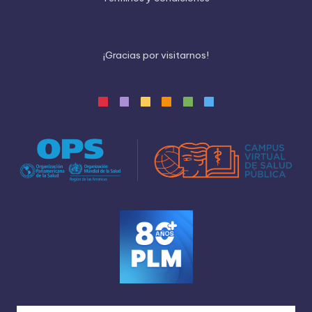
¡
G
r
a
c
i
a
s
p
o
r
v
i
s
i
t
a
r
n
o
s
!