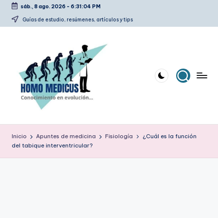
sáb., 8 ago. 2026
-
6:31:05 PM
Saltar
Guías de estudio, resúmenes, artículos y tips
al
contenido
H
Guías
de
o
Inicio
Apuntes de medicina
Fisiología
¿Cuál es la función
estudio,
del tabique interventricular?
m
resúmenes,
artículos
o
y
m
tips
e
d