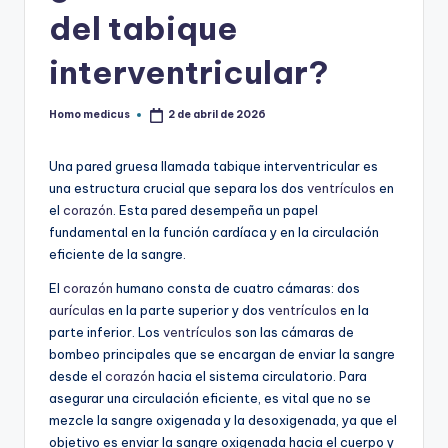
del tabique
interventricular?
Homo medicus
2 de abril de 2026
Publicado
por
Una pared gruesa llamada tabique interventricular es
una estructura crucial que separa los dos
ventrículos
en
el
corazón
. Esta pared desempeña un papel
fundamental en la función cardíaca y en la circulación
eficiente de la sangre.
El
corazón
humano consta de cuatro cámaras: dos
aurículas
en la parte superior y dos
ventrículos
en la
parte inferior. Los
ventrículos
son las cámaras de
bombeo principales que se encargan de enviar la sangre
desde el
corazón
hacia el sistema circulatorio. Para
asegurar una circulación eficiente, es vital que no se
mezcle la sangre oxigenada y la desoxigenada, ya que el
objetivo es enviar la sangre oxigenada hacia el cuerpo y