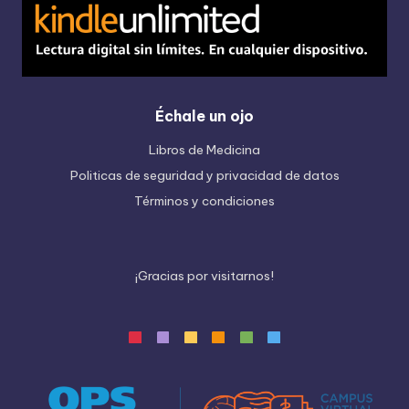
Échale un ojo
Libros de Medicina
Politicas de seguridad y privacidad de datos
Términos y condiciones
¡
G
r
a
c
i
a
s
p
o
r
v
i
s
i
t
a
r
n
o
s
!