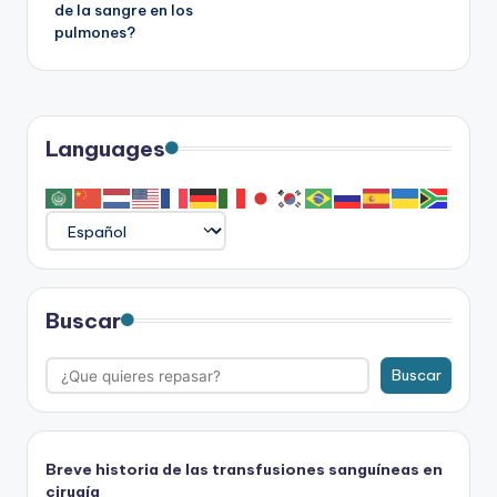
de la sangre en los
entradas
pulmones?
Languages
Buscar
Buscar
Breve historia de las transfusiones sanguíneas en
cirugía