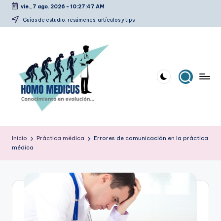
vie., 7 ago. 2026
-
10:27:47 AM
Saltar
Guías de estudio, resúmenes, artículos y tips
al
contenido
H
Guías
de
o
Inicio
Práctica médica
Errores de comunicación en la práctica
estudio,
médica
m
resúmenes,
artículos
o
y
m
tips
e
d