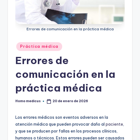
ic
u
s
Errores de comunicación en la práctica médica
Publicado
Práctica médica
en
Errores de
comunicación en la
práctica médica
Homo medicus
20 de enero de 2026
Publicado
por
Los errores médicos son eventos adversos en la
atención médica que pueden provocar daño al
paciente
,
y que se producen por fallas en los procesos clínicos,
humanos o técnicos. Estos errores pueden ser causados