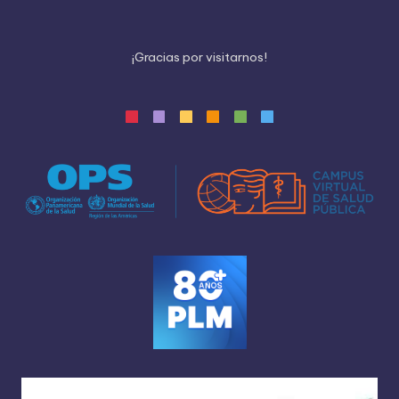
¡
G
r
a
c
i
a
s
p
o
r
v
i
s
i
t
a
r
n
o
s
!