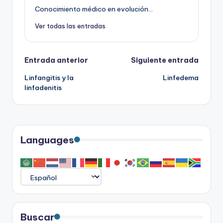
Conocimiento médico en evolución...
Ver todas las entradas
Navegación
Entrada anterior
Siguiente entrada
Linfangitis y la
Linfedema
de
linfadenitis
entradas
Languages
Buscar