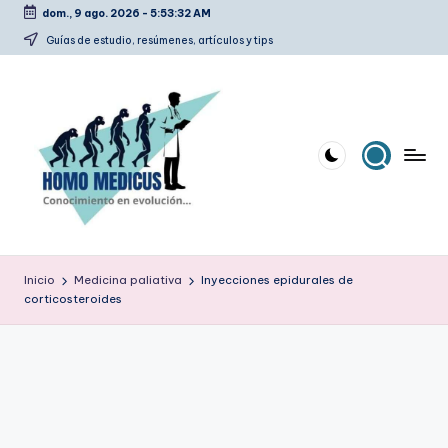
dom., 9 ago. 2026
-
5:53:33 AM
Saltar
Guías de estudio, resúmenes, artículos y tips
al
contenido
H
Guías
de
o
Inicio
Medicina paliativa
Inyecciones epidurales de
estudio,
corticosteroides
m
resúmenes,
artículos
o
y
m
tips
e
d