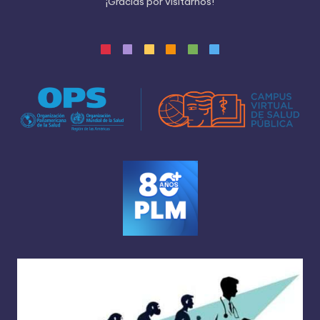
¡
G
r
a
c
i
a
s
p
o
r
v
i
s
i
t
a
r
n
o
s
!