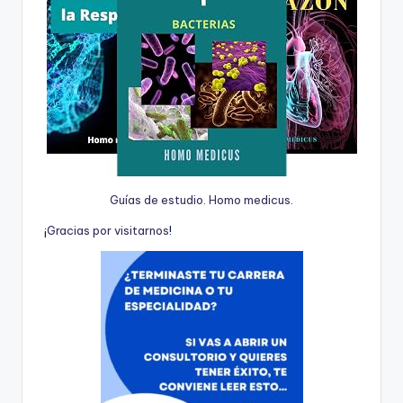
Guías de estudio. Homo medicus.
¡
G
r
a
c
i
a
s
p
o
r
v
i
s
i
t
a
r
n
o
s
!