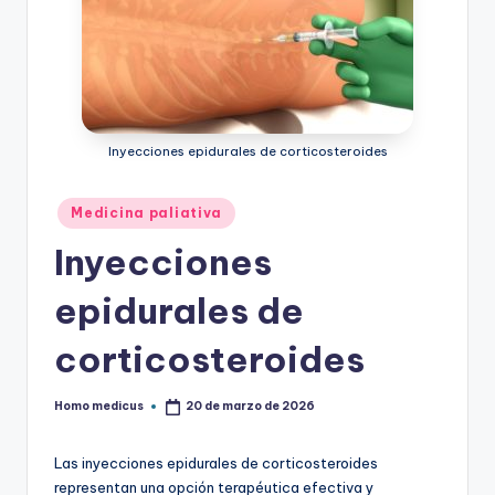
Inyecciones epidurales de corticosteroides
Publicado
Medicina paliativa
en
Inyecciones
epidurales de
corticosteroides
Homo medicus
20 de marzo de 2026
Publicado
por
Las inyecciones epidurales de corticosteroides
representan una opción terapéutica efectiva y