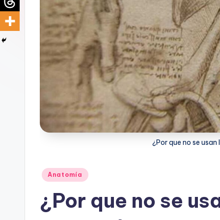
d
i
c
u
s
¿Por que no se usan
Publicado
Anatomía
en
¿Por que no se us