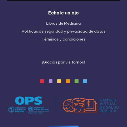
Échale un ojo
Libros de Medicina
Politicas de seguridad y privacidad de datos
Términos y condiciones
¡
G
r
a
c
i
a
s
p
o
r
v
i
s
i
t
a
r
n
o
s
!