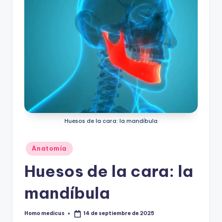
Huesos de la cara: la mandíbula
Publicado
Anatomía
en
Huesos de la cara: la
mandíbula
Homo medicus
14 de septiembre de 2025
Publicado
por