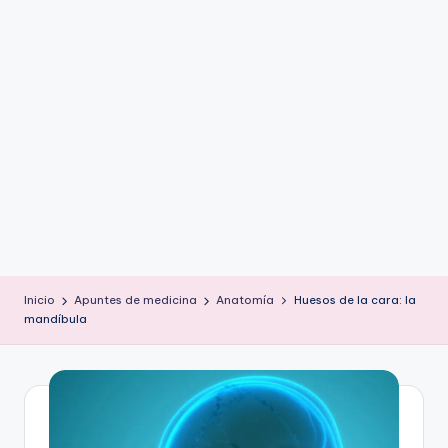
ic
u
s
Inicio
Apuntes de medicina
Anatomía
Huesos de la cara: la
mandíbula