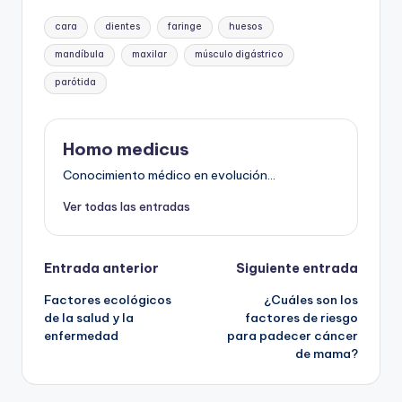
Etiquetas:
cara
dientes
faringe
huesos
mandíbula
maxilar
músculo digástrico
parótida
Homo medicus
Conocimiento médico en evolución...
Ver todas las entradas
Navegación
Entrada anterior
Siguiente entrada
Factores ecológicos
¿Cuáles son los
de
de la salud y la
factores de riesgo
enfermedad
para padecer cáncer
entradas
de mama?