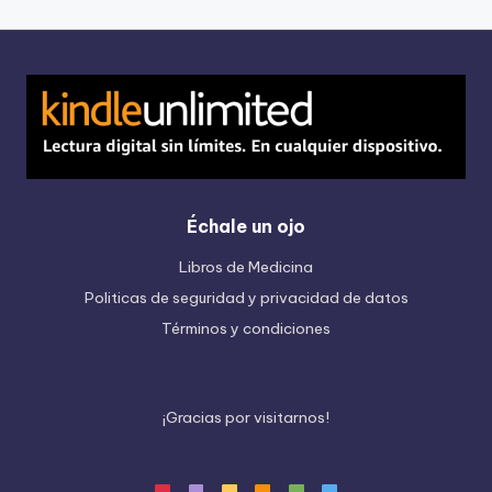
Échale un ojo
Libros de Medicina
Politicas de seguridad y privacidad de datos
Términos y condiciones
¡
G
r
a
c
i
a
s
p
o
r
v
i
s
i
t
a
r
n
o
s
!