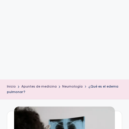
ic
u
s
Inicio
Apuntes de medicina
Neumología
¿Qué es el edema
pulmonar?