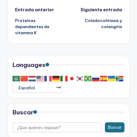
Navegación
Entrada anterior
Siguiente entrada
Proteínas
Coledocolitiasis y
de
dependientes de
colangitis
vitamina K
entradas
Languages
Buscar
Buscar