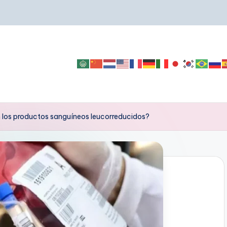
 los productos sanguíneos leucorreducidos?