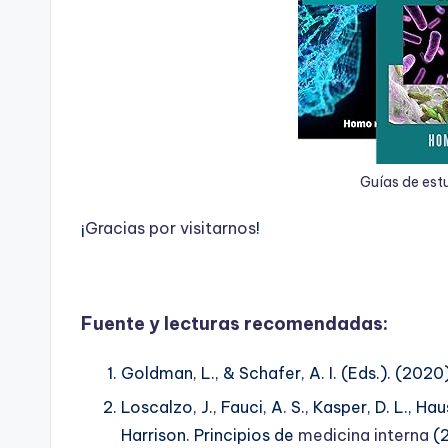
Guías de est
¡
G
r
a
c
i
a
s
p
o
r
v
i
s
i
t
a
r
n
o
s
!
Fuente y lecturas recomendadas:
Goldman, L., & Schafer, A. I. (Eds.). (202
Loscalzo, J., Fauci, A. S., Kasper, D. L., Hau
Harrison. Principios de
medicina interna
(2