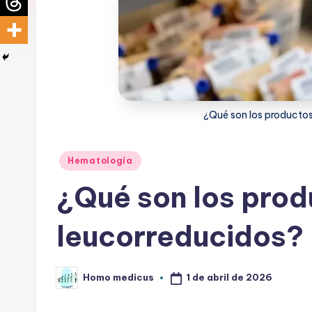
d
i
c
u
¿Qué son los producto
s
Publicado
Hematología
en
¿Qué son los prod
leucorreducidos?
1 de abril de 2026
Homo medicus
Publicado
por