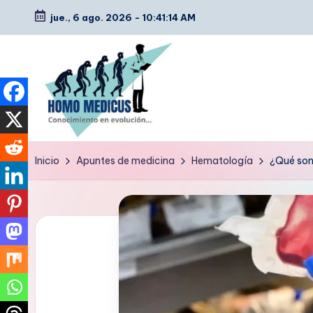
jue., 6 ago. 2026
-
10:41:15 AM
Saltar
al
contenido
H
Guías
Inicio
Apuntes de medicina
Hematología
¿Qué son
de
o
estudio,
m
resúmenes,
artículos
o
y
m
tips
e