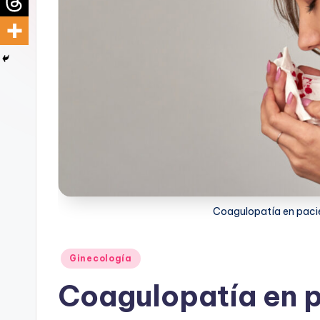
d
i
c
u
s
Coagulopatía en paci
Publicado
Ginecología
en
Coagulopatía en 