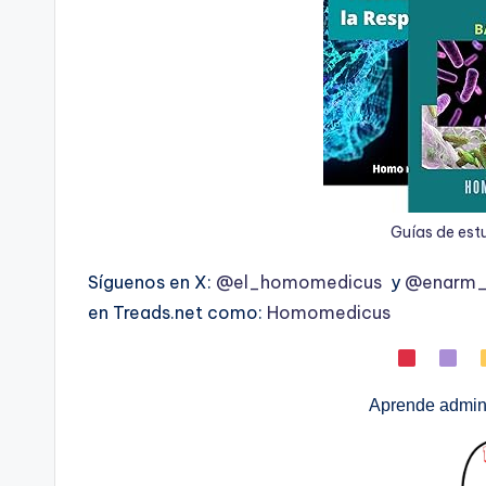
Guías de est
Síguenos en X:
@el_homomedicus
y
@enarm_i
en Treads.net como:
Homomedicus
Aprende admini