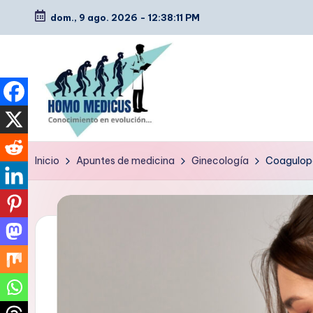
dom., 9 ago. 2026
-
12:38:12 PM
Saltar
al
contenido
H
Guías
Inicio
Apuntes de medicina
Ginecología
Coagulopa
de
o
estudio,
m
resúmenes,
artículos
o
y
m
tips
e