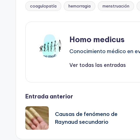
coagulopatía
hemorragia
menstruación
Etiquetas:
Homo medicus
Conocimiento médico en evo
Ver todas las entradas
Navegación
Entrada anterior
de
Causas de fenómeno de
Raynaud secundario
entradas