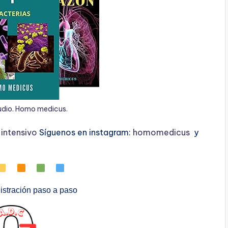
udio. Homo medicus.
ntensivo
Síguenos en instagram:
homomedicus
y
stración paso a paso