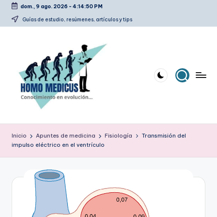
dom., 9 ago. 2026
-
4:14:50 PM
Saltar
Guías de estudio, resúmenes, artículos y tips
al
contenido
H
Guías
de
o
Inicio
Apuntes de medicina
Fisiología
Transmisión del
estudio,
impulso eléctrico en el ventrículo
m
resúmenes,
artículos
o
y
m
tips
e
d