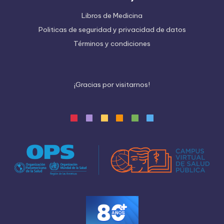
Libros de Medicina
Politicas de seguridad y privacidad de datos
Términos y condiciones
¡
G
r
a
c
i
a
s
p
o
r
v
i
s
i
t
a
r
n
o
s
!