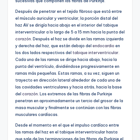
sucesivas que componen las fibras de Purkinje.
Después de penetrar en el tejido fibroso que está entre
el músculo auricular y ventricular, la porción distal del
haz AV se dirigía hacia abajo en el interior del tabique
interventricular a lo largo de 5 a 15 mm hacia la punta del
corazón
. Después el haz se divide en las ramas izquierda
y derecha del haz, que están debajo del
endocardio
en
los dos lados respectivos del
tabique interventricular
.
Cada una de las ramas se dirige hacia abajo, hacia la
punta del ventrículo, dividiéndose progresivamente en
ramas más pequeñas. Estas ramas, a su vez, siguen un
trayecto en dirección lateral alrededor de cada una de
las cavidades ventriculares y hacia atrás, hacia la base
del
corazón
. Los extremos de las fibras de Purkinje
penetran en aproximadamente un tercio del grosor de la
masa muscular y finalmente se continúan con las fibras
musculares cardíacas.
Desde el momento en el que el impulso cardíaco entre
las ramas del haz en el tabique interventricular hasta
que sale de las terminaciones de las fibras de Purkinje el