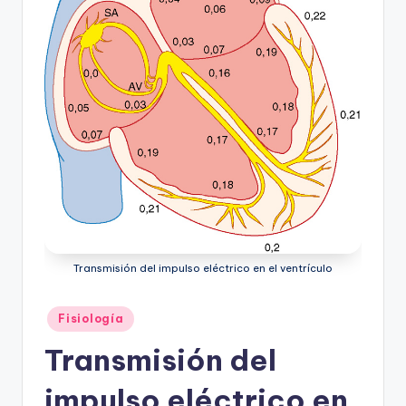
ic
u
s
Transmisión del impulso eléctrico en el ventrículo
Publicado
Fisiología
en
Transmisión del
impulso eléctrico en