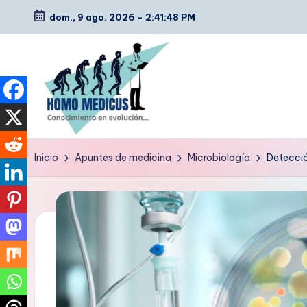
dom., 9 ago. 2026
-
2:41:49 PM
Saltar
al
contenido
H
Guías
Inicio
Apuntes de medicina
Microbiología
Detecció
de
o
estudio,
m
resúmenes,
artículos
o
y
m
tips
e