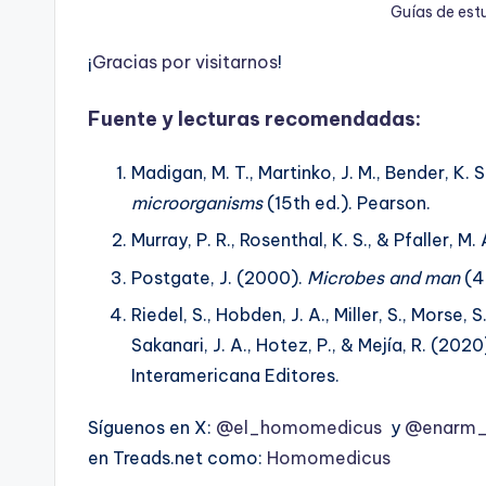
Guías de est
¡
G
r
a
c
i
a
s
p
o
r
v
i
s
i
t
a
r
n
o
s
!
Fuente y lecturas recomendadas:
Madigan, M. T., Martinko, J. M., Bender, K. S.
microorganisms
(15th ed.). Pearson.
Murray, P. R., Rosenthal, K. S., & Pfaller, M
Postgate, J. (2000).
Microbes and man
(4t
Riedel, S., Hobden, J. A., Miller, S., Morse, S.
Sakanari, J. A., Hotez, P., & Mejía, R. (20
Interamericana Editores.
Síguenos en X:
@el_homomedicus
y
@enarm_i
en Treads.net como:
Homomedicus