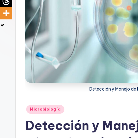
d
i
c
u
s
Detección y Manejo de B
Publicado
Microbiología
en
Detección y Manej