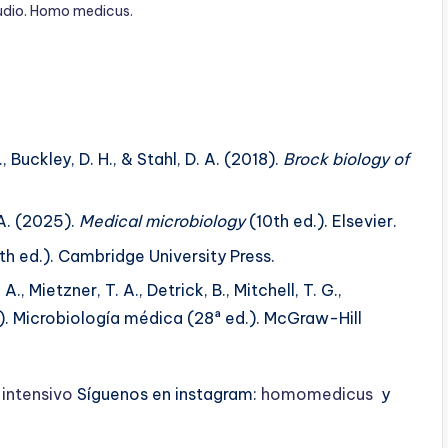
udio. Homo medicus.
, Buckley, D. H., & Stahl, D. A. (2018).
Brock biology of
. A. (2025).
Medical microbiology
(10th ed.). Elsevier.
h ed.). Cambridge University Press.
 A., Mietzner, T. A., Detrick, B., Mitchell, T. G.,
20). Microbiología médica (28ª ed.). McGraw-Hill
ntensivo
Síguenos en instagram:
homomedicus
y