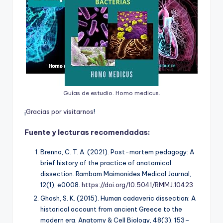
Guías de estudio. Homo medicus.
¡
G
r
a
c
i
a
s
p
o
r
v
i
s
i
t
a
r
n
o
s
!
Fuente y lecturas recomendadas:
Brenna, C. T. A. (2021). Post-mortem pedagogy: A
brief history of the practice of anatomical
dissection.
Rambam Maimonides Medical Journal,
12
(1), e0008.
https://doi.org/10.5041/RMMJ.10423
Ghosh, S. K. (2015). Human cadaveric dissection: A
historical account from ancient Greece to the
modern era.
Anatomy & Cell Biology, 48
(3), 153–