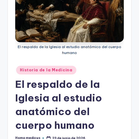
ic
u
s
El respaldo de la Iglesia al estudio anatómico del cuerpo
humano
Publicado
Historia de la Medicina
en
El respaldo de la
Iglesia al estudio
anatómico del
cuerpo humano
Homo medicus
23 de junio de 2026