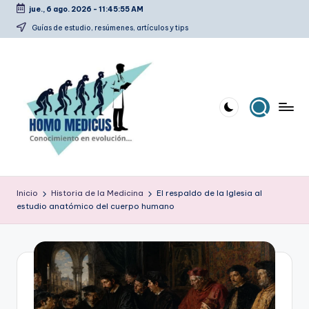
jue., 6 ago. 2026
-
11:45:56 AM
Saltar
Guías de estudio, resúmenes, artículos y tips
al
contenido
H
Guías
de
o
Inicio
Historia de la Medicina
El respaldo de la Iglesia al
estudio,
estudio anatómico del cuerpo humano
m
resúmenes,
artículos
o
y
m
tips
e
d