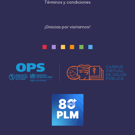
Términos y condiciones
¡
G
r
a
c
i
a
s
p
o
r
v
i
s
i
t
a
r
n
o
s
!