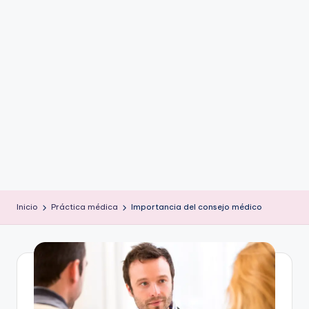
ic
u
s
Inicio
Práctica médica
Importancia del consejo médico