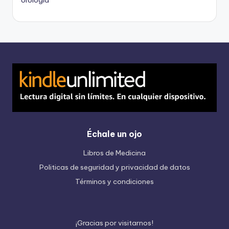
Urología
Échale un ojo
Libros de Medicina
Politicas de seguridad y privacidad de datos
Términos y condiciones
¡
G
r
a
c
i
a
s
p
o
r
v
i
s
i
t
a
r
n
o
s
!